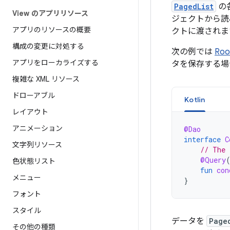
PagedList
の
View のアプリリソース
ジェクトから読
アプリのリソースの概要
クトに渡されま
構成の変更に対処する
次の例では
Ro
アプリをローカライズする
タを保存する場
複雑な XML リソース
ドローアブル
Kotlin
レイアウト
アニメーション
@Dao
interface
C
文字列リソース
// The 
@Query
色状態リスト
fun
con
メニュー
}
フォント
スタイル
データを
Page
その他の種類