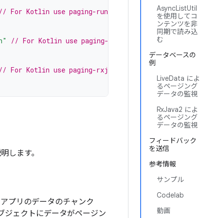
AsyncListUtil
// For Kotlin use paging-runtime-ktx
を使用してコ
ンテンツを非
同期で読み込
む
n"
// For Kotlin use paging-common-ktx
データベースの
例
// For Kotlin use paging-rxjava2-ktx
LiveData によ
るページング
データの監視
RxJava2 によ
るページング
データの監視
フィードバック
を送信
説明します。
参考情報
サンプル
Codelab
アプリのデータのチャンク
動画
ブジェクトにデータがページン