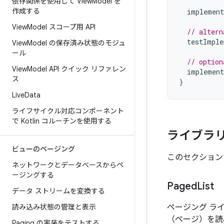
依存関係を使用して View
Model を
作成する
implement
View
Model スコープ用 API
// altern
testImple
View
Model の保存済み状態のモジュ
ール
// option
View
Model API クイック リファレン
implement
ス
}
Live
Data
ライフサイクル対応コンポーネント
で Kotlin コルーチンを使用する
ライブラ
ビューのページング
このセクション
ネットワークとデータベースからペ
ージングする
Paged
List
データ ストリームを変換する
読み込み状態の管理と表示
ページング ラ
（ページ
）を読
Paging の実装をテストする