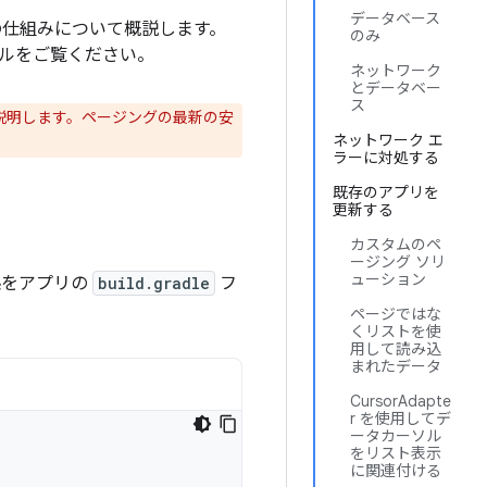
データベース
の仕組みについて概説します。
のみ
ルをご覧ください。
ネットワーク
とデータベー
ス
説明します。ページングの最新の安
ネットワーク エ
ラーに対処する
既存のアプリを
更新する
カスタムのペ
ージング ソリ
ューション
関係をアプリの
build.gradle
フ
ページではな
くリストを使
用して読み込
まれたデータ
CursorAdapte
r を使用してデ
ータカーソル
をリスト表示
に関連付ける