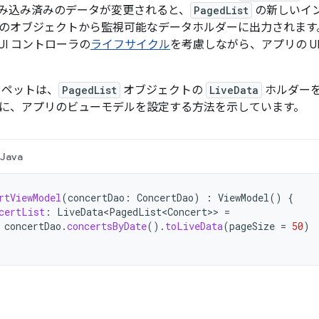
み込み済みのデータが変更されると、
PagedList
の新しいイ
 ベースのオブジェクトから監視可能なデータホルダーに出力されます
I コントローラの
ライフサイクル
を考慮しながら、アプリの U
ニペットは、
PagedList
オブジェクトの
LiveData
ホルダー
に、アプリのビューモデルを設定する方法を示しています。
Java
rtViewModel
(
concertDao
:
ConcertDao
)
:
ViewModel
()
{
certList
:
LiveData<PagedList<Concert>
>
=
concertDao
.
concertsByDate
().
toLiveData
(
pageSize
=
50
)