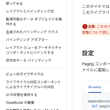
使ってみる
このガイドでは
レイアウトとバインディング式
このライブラリ
監視可能なデータ オブジェクトを操
作する
注意:
このガイ
生成されたバインディング クラス
定版について詳し
バインディング アダプター
レイアウト ビューをアーキテクチャ
設定
コンポーネントにバインドする
双方向データ バインディング
Paging コ
ァイルに追加し
ビューのライフサイクル
ライフサイクル対応コンポーネント
によるライフサイクルへの対応
Groovy
UI の状態を保存する
dependencie
View
Model の概要
def
pagin