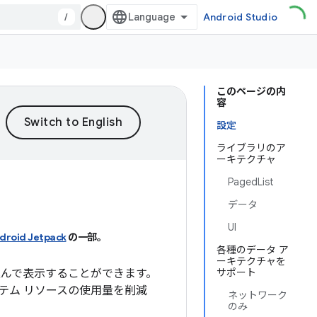
/
Android Studio
このページの内
容
設定
ライブラリのア
ーキテクチャ
PagedList
データ
UI
droid Jetpack
の一部。
各種のデータ ア
ーキテクチャを
サポート
込んで表示することができます。
テム リソースの使用量を削減
ネットワーク
のみ