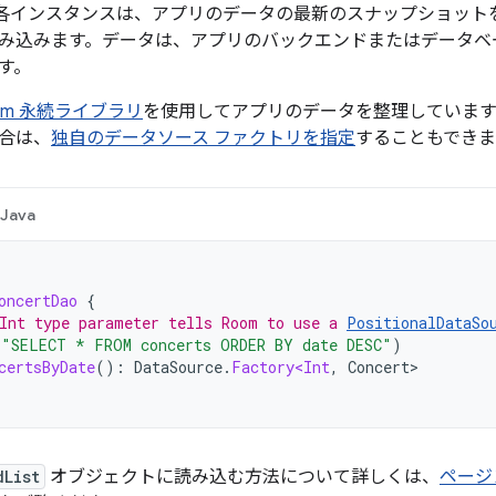
各インスタンスは、アプリのデータの最新のスナップショット
み込みます。データは、アプリのバックエンドまたはデータベ
す。
om 永続ライブラリ
を使用してアプリのデータを整理していま
合は、
独自のデータソース ファクトリを指定
することもできま
Java
oncertDao
{
Int type parameter tells Room to use a 
PositionalDataSo
(
"SELECT * FROM concerts ORDER BY date DESC"
)
certsByDate
():
DataSource
.
Factory<Int
,
Concert
dList
オブジェクトに読み込む方法について詳しくは、
ページ