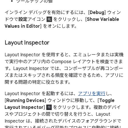
ツールチップの値
インライン デバッグを有効にするには、[
Debug
] ウィン
ドウで
設定
アイコン
をクリックし、[
Show Variable
Values in Editor
] をオンにします。
Layout Inspector
Layout Inspector を使用すると、エミュレータまたは実機
で実行中のアプリ内の Compose レイアウトを検査できま
す。Layout Inspector では、コンポーザブルが再コンポー
ズまたはスキップされる頻度を確認できるため、アプリに
関する問題の特定に役立ちます。
Layout Inspector を起動するには、
アプリを実行
し、
[
Running Devices
] ウィンドウに移動して、[
Toggle
Layout Inspector
]
をクリックします。複数のデバイ
スやプロジェクトの間で切り替えを行うと、Layout
Inspector は、接続されたデバイスのフォアグラウンドで
実行されているデバッグ可能なプロセスに自動的に接続し