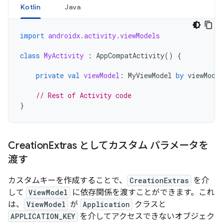
Kotlin
Java
import
androidx.activity.viewModels
class
MyActivity
:
AppCompatActivity
()
{
private
val
viewModel
:
MyViewModel
by
viewMode
// Rest of Activity code
}
Creation
Extras としてカスタム パラメータを
渡す
カスタムキーを作成することで、
CreationExtras
を介
して
ViewModel
に依存関係を渡すことができます。これ
は、
ViewModel
が
Application
クラスと
APPLICATION_KEY
を介してアクセスできないオブジェク