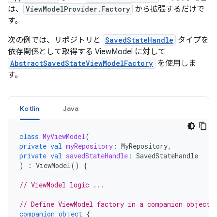
は、
ViewModelProvider.Factory
から拡張するだけで
す。
次の例では、リポジトリと
SavedStateHandle
タイプを
依存関係として取得する ViewModel に対して
AbstractSavedStateViewModelFactory
を使用しま
す。
Kotlin
Java
class
MyViewModel
(
private
val
myRepository
:
MyRepository
,
private
val
savedStateHandle
:
SavedStateHandle
)
:
ViewModel
()
{
// ViewModel logic ...
// Define ViewModel factory in a companion object
companion
object
{