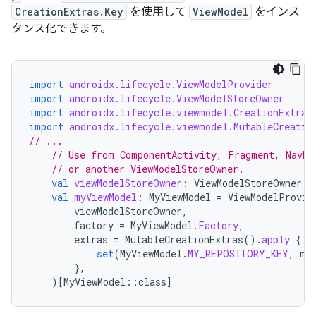
CreationExtras.Key
を使用して
ViewModel
をインス
タンス化できます。
import
androidx.lifecycle.ViewModelProvider
import
androidx.lifecycle.ViewModelStoreOwner
import
androidx.lifecycle.viewmodel.CreationExtras
import
androidx.lifecycle.viewmodel.MutableCreatio
// ...
// Use from ComponentActivity, Fragment, NavBa
// or another ViewModelStoreOwner.
val
viewModelStoreOwner
:
ViewModelStoreOwner
=
val
myViewModel
:
MyViewModel
=
ViewModelProvid
viewModelStoreOwner
,
factory
=
MyViewModel
.
Factory
,
extras
=
MutableCreationExtras
().
apply
{
set
(
MyViewModel
.
MY_REPOSITORY_KEY
,
my
},
)
[
MyViewModel
::
class
]