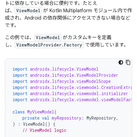
トに依存している場合に便利です。たとえ
ば、
ViewModel
が Kotlin Multiplatform モジュール内で作
成され、Android の依存関係にアクセスできない場合など
です。
この例では、
ViewModel
がカスタムキーを定義
し、
ViewModelProvider.Factory
で使用しています。
import
androidx.lifecycle.ViewModel
import
androidx.lifecycle.ViewModelProvider
import
androidx.lifecycle.viewModelScope
import
androidx.lifecycle.viewmodel.CreationExtras
import
androidx.lifecycle.viewmodel.initializer
import
androidx.lifecycle.viewmodel.viewModelFacto
class
MyViewModel
(
private
val
myRepository
:
MyRepository
,
)
:
ViewModel
()
{
// ViewModel logic