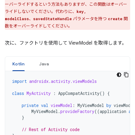
ーバーライドするという方法もありますが、この関数はオーバー
ライドしないでください。代わりに、
key,
、
パラメータを持つ
関
modelClass
savedStateHandle
create
数をオーバーライドしてください。
次に、ファクトリを使用して ViewModel を取得します。
Kotlin
Java
import
androidx.activity.viewModels
class
MyActivity
:
AppCompatActivity
()
{
private
val
viewModel
:
MyViewModel
by
viewMode
MyViewModel
.
provideFactory
((
application
as
}
// Rest of Activity code