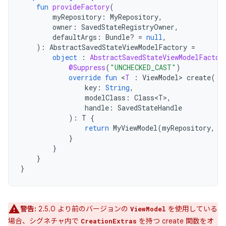
fun
provideFactory
(
myRepository
:
MyRepository
,
owner
:
SavedStateRegistryOwner
,
defaultArgs
:
Bundle? 
=
null
,
):
AbstractSavedStateViewModelFactory
=
object
:
AbstractSavedStateViewModelFactor
@Suppress
(
"UNCHECKED_CAST"
)
override
fun
<
T
:
ViewModel
>
create
(
key
:
String
,
modelClass
:
Class<T>
,
handle
:
SavedStateHandle
):
T
{
return
MyViewModel
(
myRepository
,
h
}
}
}
}
警告:
2.5.0 より前のバージョンの
を使用している
ViewModel
場合、シグネチャ内で
を持つ create 関数をオ
CreationExtras