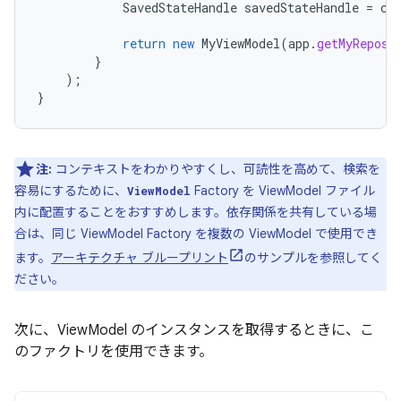
SavedStateHandle
savedStateHandle
=
cr
return
new
MyViewModel
(
app
.
getMyReposi
}
);
}
注:
コンテキストをわかりやすくし、可読性を高めて、検索を
容易にするために、
Factory を ViewModel ファイル
ViewModel
内に配置することをおすすめします。依存関係を共有している場
合は、同じ ViewModel Factory を複数の ViewModel で使用でき
ます。
アーキテクチャ ブループリント
のサンプルを参照してく
ださい。
次に、ViewModel のインスタンスを取得するときに、こ
のファクトリを使用できます。