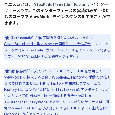
カニズムとは、
ViewModelProvider.Factory
インター
フェースです。
このインターフェースの実装のみが、適切
なスコープで ViewModel をインスタンス化することがで
きます
。
注:
が依存関係を持たない場合、または
ViewModel
SavedStateHandle 型のみを依存関係として持つ場合
、フレーム
ワークがその
型のインスタンスをインスタンス化する
ViewModel
ために Factory を提供する必要はありません。
注:
依存関係の挿入ソリューションとして
Hilt を使用して
ViewModel を挿入する
場合、
Factory を手動で定義す
ViewModel
る必要はありません。Hilt は Factory を生成しますが、この
Factory は、コンパイル時に
アノテーションが
@HiltViewModel
付いたすべての ViewModel を作成する方法を認識しま
す。
アノテーションが付いたクラスは、通
@AndroidEntryPoint
常の
API を呼び出したときに Hilt によって生成された
ViewModel
Factory に直接アクセスできます。