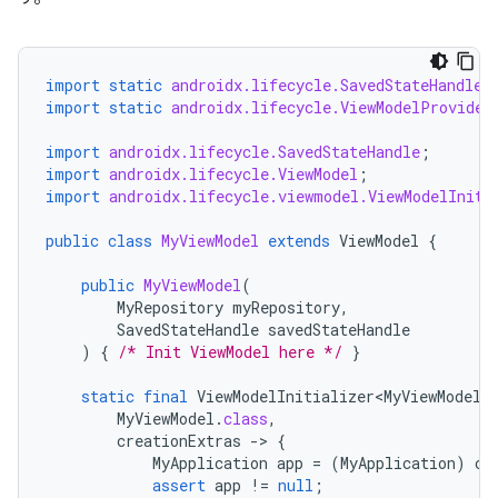
import static
androidx.lifecycle.SavedStateHandleS
import static
androidx.lifecycle.ViewModelProvider
import
androidx.lifecycle.SavedStateHandle
;
import
androidx.lifecycle.ViewModel
;
import
androidx.lifecycle.viewmodel.ViewModelIniti
public
class
MyViewModel
extends
ViewModel
{
public
MyViewModel
(
MyRepository
myRepository
,
SavedStateHandle
savedStateHandle
)
{
/* Init ViewModel here */
}
static
final
ViewModelInitializer<MyViewModel>
MyViewModel
.
class
,
creationExtras
-
>
{
MyApplication
app
=
(
MyApplication
)
cr
assert
app
!=
null
;