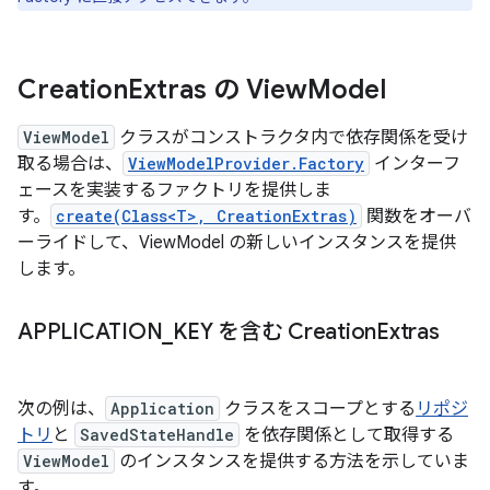
Creation
Extras の View
Model
ViewModel
クラスがコンストラクタ内で依存関係を受け
取る場合は、
ViewModelProvider.Factory
インターフ
ェースを実装するファクトリを提供しま
す。
create(Class<T>, CreationExtras)
関数をオーバ
ーライドして、ViewModel の新しいインスタンスを提供
します。
APPLICATION
_
KEY を含む Creation
Extras
次の例は、
Application
クラスをスコープとする
リポジ
トリ
と
SavedStateHandle
を依存関係として取得する
ViewModel
のインスタンスを提供する方法を示していま
す。