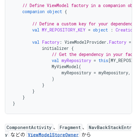
// Define ViewModel factory in a companion obj
companion
object
{
// Define a custom key for your dependency
val
MY_REPOSITORY_KEY
=
object
:
Creation
val
Factory
:
ViewModelProvider
.
Factory
=
v
initializer
{
// Get the dependency in your fact
val
myRepository
=
this
[
MY_REPOSIT
MyViewModel
(
myRepository
=
myRepository
,
)
}
}
}
}
ComponentActivity
、
Fragment
、
NavBackStackEntr
y
などの
ViewModelStoreOwner
から