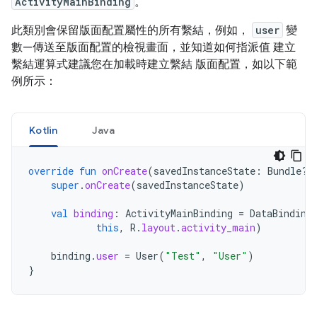
ActivityMainBinding
。
此類別會保留版面配置屬性的所有繫結，例如，
user
變
數—傳送至版面配置的檢視畫面，並知道如何指派值 建立
繫結運算式建議您在加載時建立繫結 版面配置，如以下範
例所示：
Kotlin
Java
override
fun
onCreate
(
savedInstanceState
:
Bundle?)
super
.
onCreate
(
savedInstanceState
)
val
binding
:
ActivityMainBinding
=
DataBinding
this
,
R
.
layout
.
activity_main
)
binding
.
user
=
User
(
"Test"
,
"User"
)
}