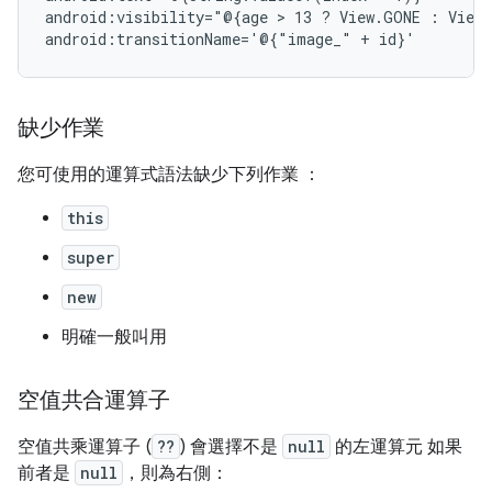
android:visibility="@{age
 > 
13
?
View.GONE
:
View.
android:transitionName='@{"image_"
+
缺少作業
您可使用的運算式語法缺少下列作業 ：
this
super
new
明確一般叫用
空值共合運算子
空值共乘運算子 (
??
) 會選擇不是
null
的左運算元 如果
前者是
null
，則為右側：