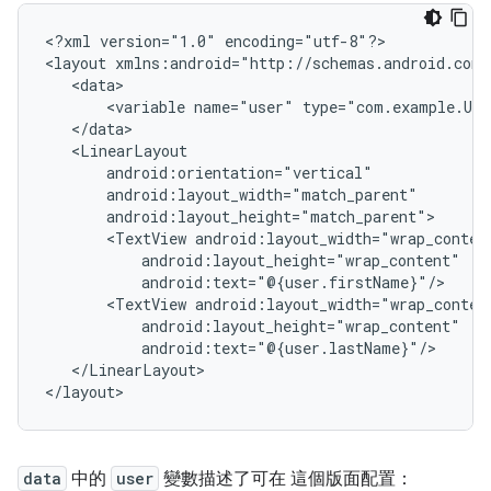
<?xml
version="1.0"
encoding="utf-8"?>

<layout
<variable
name="user"
<TextView
<TextView
</LinearLayout>

data
中的
user
變數描述了可在 這個版面配置：