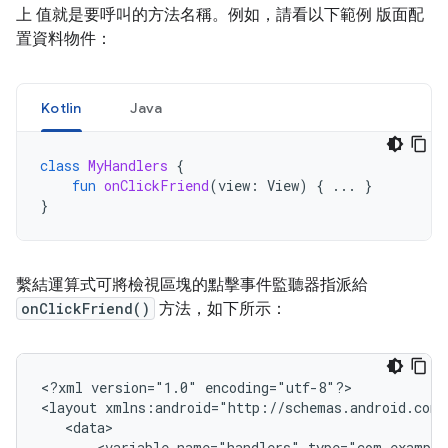
上 值就是要呼叫的方法名稱。例如，請看以下範例 版面配
置資料物件：
Kotlin
Java
class
MyHandlers
{
fun
onClickFriend
(
view
:
View
)
{
...
}
}
繫結運算式可將檢視區塊的點擊事件監聽器指派給
onClickFriend()
方法，如下所示：
<?xml
version="1.0"
encoding="utf-8"?>

<layout
<variable
name="handlers"