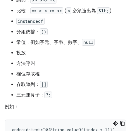
調節：
>> >>> <<
比較：
== > < >= <=
(
<
必須逸出為
&lt;
)
instanceof
分組依據：
()
常值，例如字元、字串、數字、
null
投放
方法呼叫
欄位存取權
存取陣列：
[]
三元運算子：
?:
例如：
android:text="@{String.valueOf(index
+
1)}"
