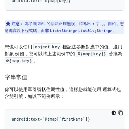
注意：
為了讓 XML 的語法正確無誤，請逸出
字元。例如，您
<
應編寫以下程式碼，而非
。
List<String>
List&lt;String>
您也可以使用
object.key
標記法參照對應中的值。適用
對象 例如，您可以將上述範例中的
@{map[key]}
替換為
@{map.key}
。
字串常值
你可以使用單引號括住屬性值，這樣您就能使用 運算式包
含雙引號，如以下範例所示：