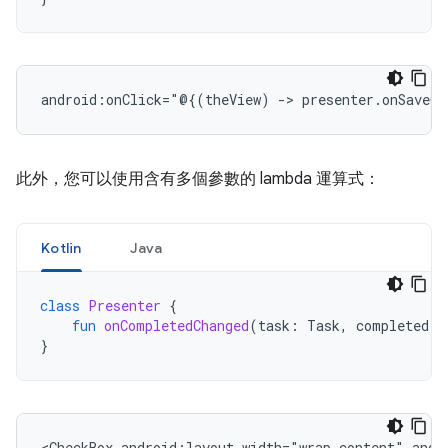
android:onClick="@{(theView)
->
presenter.onSaveCl
此外，您可以使用含有多個參數的 lambda 運算式：
Kotlin
Java
class
Presenter
{
fun
onCompletedChanged
(
task
:
Task
,
completed
:
}
<CheckBox
android:layout_width="wrap_content"