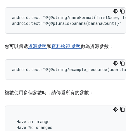
android:text="@{@string/nameFormat(firstName,
las
您可以傳遞
資源參照
和
資料檢視 參照
做為資源參數：
android:text="@{@string/example_resource(user.last
複數使用多個參數時，請傳遞所有的參數：
Have
an
Have
%d
oranges
