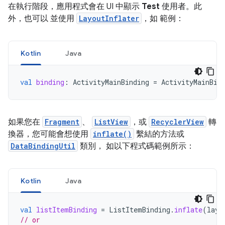
在執行階段，應用程式會在 UI 中顯示
Test
使用者。此
外，也可以 並使用
LayoutInflater
，如 範例：
Kotlin
Java
val
binding
:
ActivityMainBinding
=
ActivityMainBin
如果您在
Fragment
、
ListView
，或
RecyclerView
轉
換器，您可能會想使用
inflate()
繫結的方法或
DataBindingUtil
類別， 如以下程式碼範例所示：
Kotlin
Java
val
listItemBinding
=
ListItemBinding
.
inflate
(
layo
// or