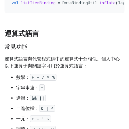
val
listItemBinding
=
DataBindingUtil
.
inflate
(
layo
運算式語言
常見功能
運算式語言與代管程式碼中的運算式十分相似。個人中心
以下運算子與關鍵字可用於運算式語言：
數學：
+ - / * %
字串串連：
+
邏輯：
&& ||
二進位檔：
& | ^
一元：
+ - ! ~