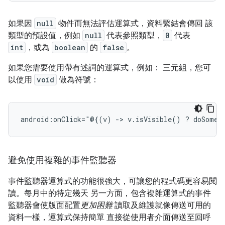
如果因
null
物件而無法評估運算式，資料繫結會傳回 該
類型的預設值，例如
null
代表參照類型，
0
代表
int
，或為
boolean
的
false
。
如果您需要使用帶有述詞的運算式，例如： 三元組，您可
以使用
void
做為符號：
android:onClick="@{(v)
->
v.isVisible()
?
doSomet
避免使用複雜的事件監聽器
事件監聽器運算式的功能很強大，可讓您的程式碼更容易閱
讀。每月中的特定幾天 另一方面，包含複雜運算式的事件
監聽器會使版面配置
更加困難
讀取及維護就像傳送可用的
資料一樣，運算式保持簡單 直接從使用者介面傳送至回呼