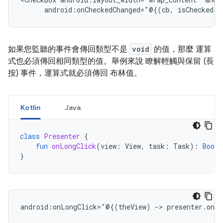
android:onCheckedChanged="@{(cb,
isChecked)
如果您監聽的事件會傳回類型不是
void
的值，那麼 運算
式也必須傳回相同類型的值。舉例來說 瞭解輕觸與保留 (長
按) 事件，運算式就必須傳回 布林值。
Kotlin
Java
class
Presenter
{
fun
onLongClick
(
view
:
View
,
task
:
Task
):
Boole
}
android:onLongClick="@{(theView)
->
presenter.onLo