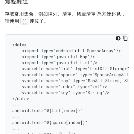
焦點頻道
存取常用集合，例如陣列、清單、稀疏清單 為方便起見，
請使用
[]
運算子。
<import
<import
<import
<variable
name="list"
<variable
name="sparse"
<variable
name="map"
type="Map&lt;String,
<variable
name="index"
<variable
name="key"
type="String"/>

</data>

...

android:text="@{list[index]}"

...

android:text="@{sparse[index]}"

...
