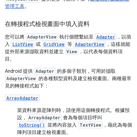
管理工具
。
在轉接程式檢視畫面中填入資料
您可以將
AdapterView
執行個體繫結至
Adapter
，以填
入
ListView
或
GridView
等
AdapterView
，這樣就能
從外部來源擷取資料並建立
View
，以代表每個資料項
目。
Android 提供
Adapter
的多個子類別，可用於擷取
AdapterView
的各種類型資料及建立檢視畫面。兩種最常
見的轉接程式如下：
ArrayAdapter
當資料來源是陣列時，請使用這個轉接程式。根據預
設，
ArrayAdapter
會為每個項目呼叫
toString()
並將內容放入
TextView
，藉此為每個
陣列項目建立檢視畫面。