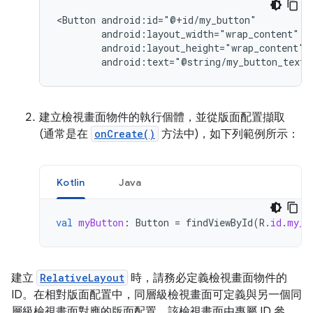
<Button
android:text="@string/my_button_text"
建立檢視畫面物件的執行個體，並從版面配置擷取
(通常是在
onCreate()
方法中)，如下列範例所示：
Kotlin
Java
val
myButton
:
Button
=
findViewById
(
R
.
id
.
my_b
建立
RelativeLayout
時，請務必定義檢視畫面物件的
ID。在相對版面配置中，同層級檢視畫面可定義與另一個同
層級檢視畫面對應的版面配置，該檢視畫面由專屬 ID 參