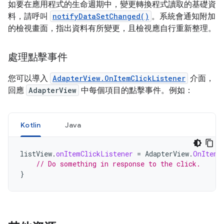
如要在應用程式的生命週期中，變更轉換程式讀取的基礎資
料，請呼叫
notifyDataSetChanged()
。系統會通知附加
的檢視畫面，指出資料有所變更，且檢視應自行重新整理。
處理點擊事件
您可以導入
AdapterView.OnItemClickListener
介面，
回應
AdapterView
中每個項目的點擊事件。例如：
Kotlin
Java
listView
.
onItemClickListener
=
AdapterView
.
OnItemC
// Do something in response to the click.
}