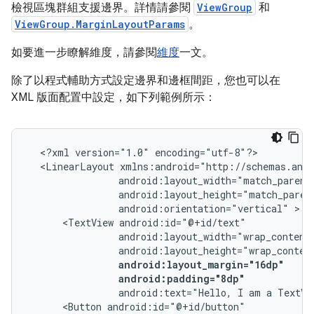
檢視區塊群組支援邊界。詳情請參閱
ViewGroup
和
ViewGroup.MarginLayoutParams
。
如要進一步瞭解維度，請參閱
維度
一文。
除了以程式輔助方式設定邊界和邊框間距，您也可以在
XML 版面配置中設定，如下列範例所示：
<?xml
version="1.0"
<LinearLayout
android:orientation="vertical"
<TextView
android:padding="8dp"
android:text="Hello,
I
am
a
TextVi
<Button