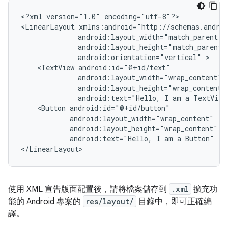
<?xml
version="1.0"
encoding="utf-8"?>

<LinearLayout
android:orientation="vertical"
<TextView
android:text="Hello,
I
am
a
TextView
<Button
android:text="Hello,
I
am
a
Button"
/>

</LinearLayout>
使用 XML 宣告版面配置後，請將檔案儲存到
.xml
擴充功
能的 Android 專案的
res/layout/
目錄中，即可正確編
譯。