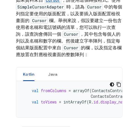
如果資料來自
Cursor
，請使用這個轉接程式。使用
SimpleCursorAdapter
時，請為
Cursor
中的每個
列指定要使用的版面配置，以及要插入版面配置檢視
畫面的
Cursor
欄。舉例來說，假設要建立一份包含
使用者名稱和電話號碼的清單，您可以執行一次查
詢，該查詢會傳回一個
Cursor
，其中包含每個人的
列以及名稱和數字的欄。然後建立字串陣列，指定每
個結果版面配置中來自
Cursor
的欄，以及指定各欄
應放置在對應檢視畫面的整數陣列：
Kotlin
Java
val
fromColumns
=
arrayOf
(
ContactsContrac
ContactsContract
val
toViews
=
intArrayOf
(
R
.
id
.
display_nam