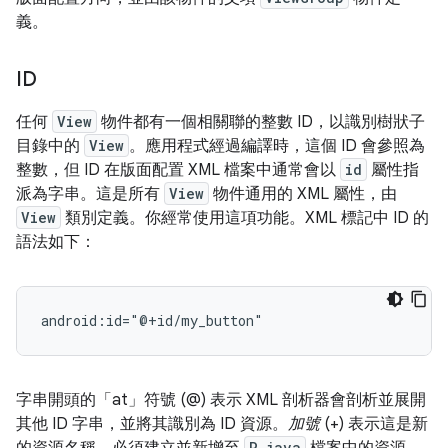
義。
ID
任何
View
物件都有一個相關聯的整數 ID，以識別樹狀子
目錄中的
View
。應用程式經過編譯時，這個 ID 會參照為
整數，但 ID 在版面配置 XML 檔案中通常會以
id
屬性指
派為字串。這是所有
View
物件通用的 XML 屬性，由
View
類別定義。你經常使用這項功能。XML 標記中 ID 的
語法如下：
android:id="@+id/my_button"
字串開頭的「at」
符號 (@) 表示 XML 剖析器會剖析並展開
其他 ID 字串，並將其識別為 ID 資源。
加號
(+) 表示這是新
R.java