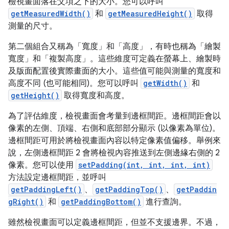
檢視畫面落在父項之下的大小。您可以呼叫
getMeasuredWidth()
和
getMeasuredHeight()
取得
測量的尺寸。
第二個組合又稱為「寬度」和「高度」，有時也稱為「繪製
寬度」和「複製高度」
。這些維度可定義在螢幕上、繪製時
及版面配置後實際畫面的大小。這些值可能與測量的寬度和
高度不同 (也可能相同)。您可以呼叫
getWidth()
和
getHeight()
取得寬度和高度。
為了評估維度，檢視畫面會考量到邊框間距。邊框間距會以
像素的左側、頂端、右側和底部部分顯示 (以像素為單位)。
邊框間距可用於將檢視畫面內容以特定像素值偏移。舉例來
說，左側邊框間距 2 會將檢視內容推送到左側邊緣右側的 2
像素。您可以使用
setPadding(int, int, int, int)
方法設定邊框間距，並呼叫
getPaddingLeft()
、
getPaddingTop()
、
getPaddin
gRight()
和
getPaddingBottom()
進行查詢。
雖然檢視畫面可以定義邊框間距，但並不支援邊界。不過，