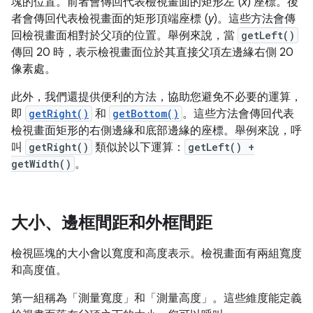
塊的位置。前者會傳回代表檢視畫面的矩形左 (
x
) 座標。後
者會傳回代表檢視畫面的矩形頂端座標 (
y
)。這些方法會傳
回檢視畫面相對於父項的位置。舉例來說，當
getLeft()
傳回 20 時，表示檢視畫面位於其直接父項左邊緣右側 20
像素處。
此外，我們還提供便利的方法，協助您避免不必要的運算，
即
getRight()
和
getBottom()
。這些方法會傳回代表
檢視畫面矩形的右側邊緣和底部邊緣的座標。舉例來說，呼
叫
getRight()
類似於以下運算：
getLeft() +
getWidth()
。
大小、邊框間距和外框間距
檢視區塊的大小會以寬度和高度表示。檢視畫面有兩組寬度
和高度值。
第一組稱為「測量寬度」和「測量高度」
。這些維度能定義