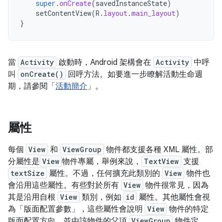
super
.
onCreate
(
savedInstanceState
)
setContentView
(
R
.
layout
.
main_layout
)
}
當
Activity
啟動時，Android 架構會在
Activity
中呼
叫
onCreate()
回呼方法。如要進一步瞭解活動生命週
期，請參閱「
活動簡介
」。
屬性
每個
View
和
ViewGroup
物件都支援各種 XML 屬性。部
分屬性是
View
物件專屬，舉例來說，
TextView
支援
textSize
屬性。不過，任何擴充此類別的
View
物件也
會沿用這些屬性。有些對於所有
View
物件很常見，因為
其是沿用自根
View
類別，例如
id
屬性。其他屬性會視
為「版面配置參數」
，這些屬性會說明
View
物件的特定
版面配置方向，並由該物件的父項
ViewGroup
物件定