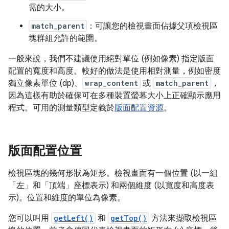
需的大小。
match_parent
：可讓您的檢視畫面佔據父項檢視區
塊群組允許的範圍。
一般來說，我們不建議使用絕對單位 (例如像素) 指定版面
配置的寬度和高度。較好的做法是使用相對測量，例如密度
獨立像素單位 (dp)、
wrap_content
或
match_parent
，
因為這樣有助於確保可在多種裝置螢幕大小上正確顯示應用
程式。可用的測量類型定義於
版面配置資源
。
版面配置位置
檢視區塊的幾何形狀為矩形。檢視畫面有一個位置 (以一組
「左」
和「頂端」
座標表示) 和兩個維度 (以寬度和高度表
示)。位置和維度的單位為像素。
您可以叫用
getLeft()
和
getTop()
方法來擷取檢視區