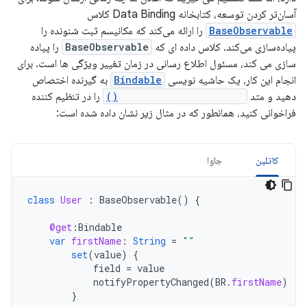
آسان‌تر کردن توسعه، کتابخانه Data Binding کلاس
BaseObservable
را ارائه می‌کند که مکانیسم ثبت شنونده را
پیاده‌سازی می‌کند. کلاس داده ای که
BaseObservable
را پیاده
سازی می کند، مسئول اطلاع رسانی در زمان تغییر ویژگی ها است. برای
انجام این کار، یک حاشیه نویسی
Bindable
به گیرنده اختصاص
دهید و متد
notifyPropertyChanged()
را در تنظیم کننده
فراخوانی کنید، همانطور که در مثال زیر نشان داده شده است:
کاتلین
جاوا
class
User
:
BaseObservable
()
{
@get
:
Bindable
var
firstName
:
String
=
""
set
(
value
)
{
field
=
value
notifyPropertyChanged
(
BR
.
firstName
)
}