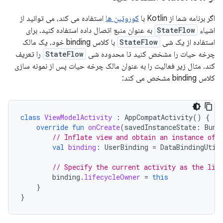
اگر برنامه شما از Kotlin با
کوروتین ها
استفاده می کند، می توانید از
اشیاء
StateFlow
به عنوان منبع اتصال داده استفاده کنید. برای
استفاده از یک شی
StateFlow
با کلاس binding خود، یک مالک
چرخه حیات را مشخص کنید تا محدوده شی
StateFlow
را تعریف
کند. مثال زیر فعالیت را به عنوان مالک چرخه حیات پس از نمونه سازی
کلاس binding مشخص می کند:
class
ViewModelActivity
:
AppCompatActivity
()
{
override
fun
onCreate
(
savedInstanceState
:
Bund
// Inflate view and obtain an instance of 
val
binding
:
UserBinding
=
DataBindingUtil
// Specify the current activity as the lif
binding
.
lifecycleOwner
=
this
}
}