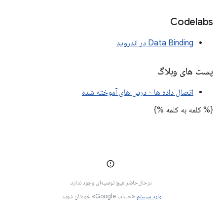
Codelabs
Data Binding در اندروید
پست های وبلاگ
اتصال داده ها - درس های آموخته شده
{% کلمه به کلمه %}
درحال‌حاضر هیچ توصیه‌ای وجود ندارد.
وارد سیستم
«حساب Google» خودتان شوید.