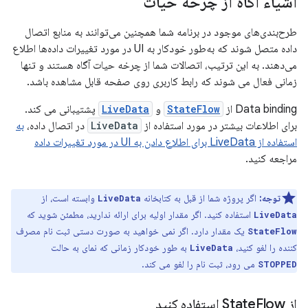
اشیاء آگاه از چرخه حیات
طرح‌بندی‌های موجود در برنامه شما همچنین می‌توانند به منابع اتصال
داده متصل شوند که به‌طور خودکار به UI در مورد تغییرات داده‌ها اطلاع
می‌دهند. به این ترتیب، اتصالات شما از چرخه حیات آگاه هستند و تنها
زمانی فعال می شوند که رابط کاربری روی صفحه قابل مشاهده باشد.
Data binding از
StateFlow
و
LiveData
پشتیبانی می کند.
برای اطلاعات بیشتر در مورد استفاده از
LiveData
در اتصال داده،
به
استفاده از LiveData برای اطلاع دادن به UI در مورد تغییرات داده
مراجعه کنید.
توجه:
اگر پروژه شما از قبل به کتابخانه
وابسته است، از
LiveData
استفاده کنید. اگر مقدار اولیه برای ارائه ندارید، مطمئن شوید که
LiveData
یک مقدار دارد. اگر نمی خواهید به صورت دستی ثبت نام مصرف
StateFlow
کننده را لغو کنید،
به طور خودکار زمانی که نمای به حالت
LiveData
می رود، ثبت نام را لغو می کند.
STOPPED
از State
Flow استفاده کنید