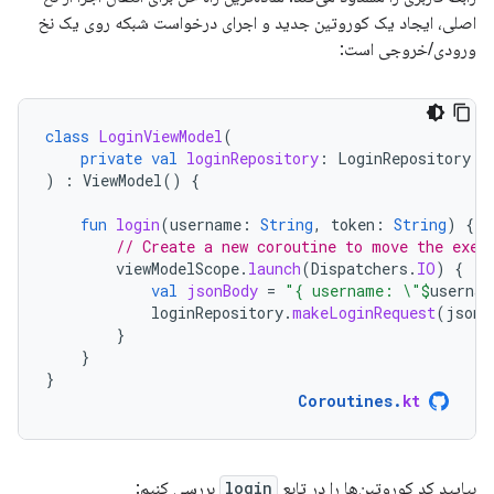
اصلی، ایجاد یک کوروتین جدید و اجرای درخواست شبکه روی یک نخ
ورودی/خروجی است:
class
LoginViewModel
(
private
val
loginRepository
:
LoginRepository
)
:
ViewModel
()
{
fun
login
(
username
:
String
,
token
:
String
)
{
// Create a new coroutine to move the exec
viewModelScope
.
launch
(
Dispatchers
.
IO
)
{
val
jsonBody
=
"{ username: \"
$
usernam
loginRepository
.
makeLoginRequest
(
jsonB
}
}
}
Coroutines
.
kt
بیایید کد کوروتین‌ها را در تابع
login
بررسی کنیم: