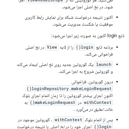
نمی‌کنید، هر کوروتینی که از
اجرا
شود، در نخ اصلی اجرا می‌شود.
اکنون نتیجه درخواست شبکه برای نمایش رابط کاربری
موفقیت یا شکست مدیریت می‌شود.
تابع login اکنون به صورت زیر اجرا می‌شود:
برنامه تابع
login()
را از لایه
View
در نخ اصلی
فراخوانی می‌کند.
launch
یک کوروتین جدید روی نخ اصلی ایجاد می‌کند
و کوروتین شروع به اجرا می‌کند.
درون کوروتین، فراخوانی
loginRepository.makeLoginRequest()
اکنون اجرای بیشتر کوروتین را تا زمان اتمام اجرای بلوک
withContext
در
makeLoginRequest()
به
حالت تعلیق در می‌آورد
.
پس از اتمام بلوک
withContext
، کوروتین موجود در
login()
اجرای خود را
در نخ اصلی
با نتیجه درخواست