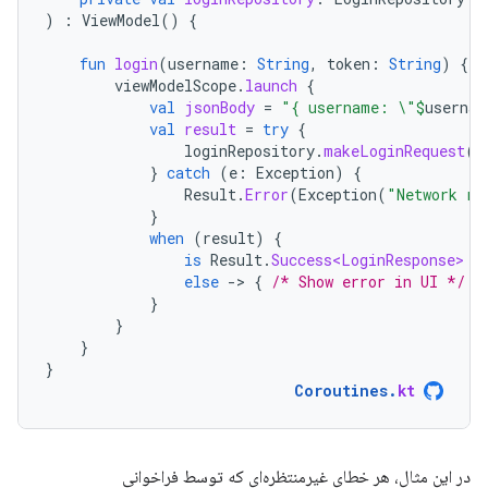
)
:
ViewModel
()
{
fun
login
(
username
:
String
,
token
:
String
)
{
viewModelScope
.
launch
{
val
jsonBody
=
"{ username: \"
$
usernam
val
result
=
try
{
loginRepository
.
makeLoginRequest
(
j
}
catch
(
e
:
Exception
)
{
Result
.
Error
(
Exception
(
"Network re
}
when
(
result
)
{
is
Result
.
Success<LoginResponse>
-
else
-
>
{
/* Show error in UI */
}
}
}
}
}
Coroutines
.
kt
در این مثال، هر خطای غیرمنتظره‌ای که توسط فراخوانی