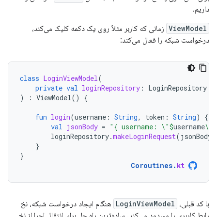
داریم.
ViewModel
زمانی که کاربر مثلاً روی یک دکمه کلیک می‌کند،
درخواست شبکه را فعال می‌کند:
class
LoginViewModel
(
private
val
loginRepository
:
LoginRepository
)
:
ViewModel
()
{
fun
login
(
username
:
String
,
token
:
String
)
{
val
jsonBody
=
"{ username: \"
$
username
\",
loginRepository
.
makeLoginRequest
(
jsonBody
)
}
}
Coroutines
.
kt
با کد قبلی،
LoginViewModel
هنگام ایجاد درخواست شبکه، نخ
رابط کاربری را مسدود می‌کند. ساده‌ترین راه حل برای انتقال اجرا از نخ