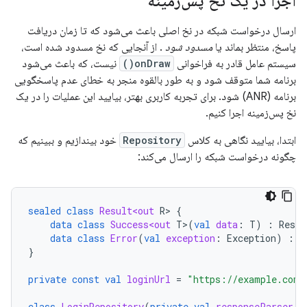
اجرا در یک نخ پس‌زمینه
ارسال درخواست شبکه در نخ اصلی باعث می‌شود که تا زمان دریافت
پاسخ، منتظر بماند یا
مسدود شود
. از آنجایی که نخ مسدود شده است،
سیستم عامل قادر به فراخوانی
onDraw()
نیست، که باعث می‌شود
برنامه شما متوقف شود و به طور بالقوه منجر به خطای عدم پاسخگویی
برنامه (ANR) شود. برای تجربه کاربری بهتر، بیایید این عملیات را در یک
نخ پس‌زمینه اجرا کنیم.
ابتدا، بیایید نگاهی به کلاس
Repository
خود بیندازیم و ببینیم که
چگونه درخواست شبکه را ارسال می‌کند:
sealed
class
Result<out
R
>
{
data
class
Success<out
T
>
(
val
data
:
T
)
:
Resul
data
class
Error
(
val
exception
:
Exception
)
:
R
}
private
const
val
loginUrl
=
"https://example.com/
class
LoginRepository
(
private
val
responseParser
: