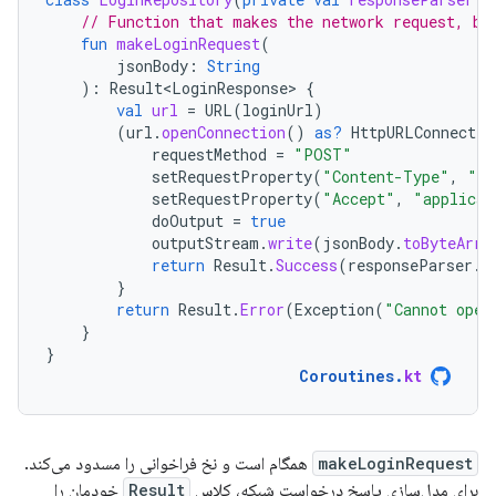
// Function that makes the network request, bl
fun
makeLoginRequest
(
jsonBody
:
String
):
Result<LoginResponse>
{
val
url
=
URL
(
loginUrl
)
(
url
.
openConnection
()
as?
HttpURLConnectio
requestMethod
=
"POST"
setRequestProperty
(
"Content-Type"
,
"ap
setRequestProperty
(
"Accept"
,
"applicat
doOutput
=
true
outputStream
.
write
(
jsonBody
.
toByteArra
return
Result
.
Success
(
responseParser
.
p
}
return
Result
.
Error
(
Exception
(
"Cannot open
}
}
Coroutines
.
kt
makeLoginRequest
همگام است و نخ فراخوانی را مسدود می‌کند.
برای مدل‌سازی پاسخ درخواست شبکه، کلاس
Result
خودمان را