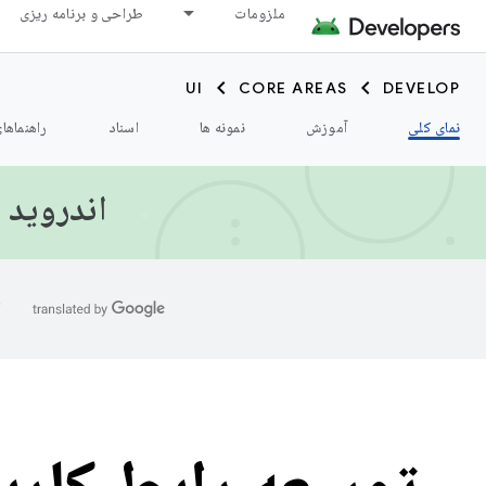
ملزومات
طراحی و برنامه ریزی
UI
CORE AREAS
DEVELOP
نمای کلی
آموزش
نمونه ها
اسناد
راهنماها
اندروید اکنون first
ا
توسعه رابط کارب