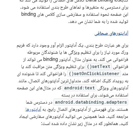
کتابخانه Data Binding کلاس های اتصالی را تولید می کند که
برای دسترسی به متغیرها و نماهای طرح بندی استفاده می شود.
این صفحه نحوه استفاده و سفارشی سازی کلاس های binding
تولید شده را به شما نشان می دهد.
آداپتورهای صحافی
برای هر عبارت طرح بندی، یک آداپتور الزام آور وجود دارد که فریم
ورک مورد نیاز را برای تنظیم ویژگی ها یا شنوندگان مربوطه
فراخوانی می کند. به عنوان مثال، آداپتور binding می تواند از
فراخوانی
setText()
برای تنظیم ویژگی متن مراقبت کند یا
متد
setOnClickListener()
را فراخوانی کند تا شنونده ای
به رویداد کلیک اضافه کند. متداول‌ترین آداپتورهای اتصال، مانند
آداپتورهای ویژگی
android:text
که در مثال‌های این صفحه
استفاده می‌شوند، برای استفاده در بسته
android.databinding.adapters
در دسترس شما
هستند. برای فهرستی از آداپتورهای اتصال رایج، به
آداپتورها
مراجعه کنید. شما همچنین می توانید آداپتورهای سفارشی ایجاد
کنید، همانطور که در مثال زیر نشان داده شده است: