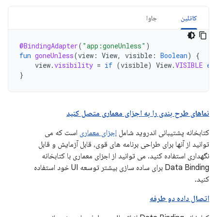
کاتلین
جاوا
@BindingAdapter
(
"app:goneUnless"
)
fun
goneUnless
(
view
:
View
,
visible
:
Boolean
)
{
view
.
visibility
=
if
(
visible
)
View
.
VISIBLE
el
}
نماهای طرح بندی را به اجزای معماری متصل کنید
کتابخانه پشتیبانی اندروید شامل
اجزای معماری
است که می
توانید از آنها برای طراحی برنامه های قوی، قابل آزمایش و قابل
نگهداری استفاده کنید. می توانید از اجزای معماری با کتابخانه
Data Binding برای ساده سازی بیشتر توسعه UI خود استفاده
کنید.
اتصال داده دو طرفه