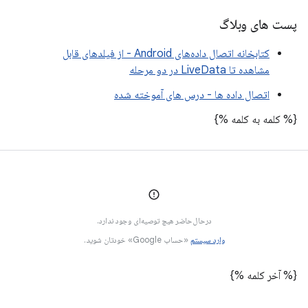
پست های وبلاگ
کتابخانه اتصال داده‌های Android - از فیلدهای قابل
مشاهده تا LiveData در دو مرحله
اتصال داده ها - درس های آموخته شده
{% کلمه به کلمه %}
درحال‌حاضر هیچ توصیه‌ای وجود ندارد.
وارد سیستم
«حساب Google» خودتان شوید.
{% آخر کلمه %}