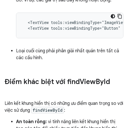
đó. Ví dụ: các giá trị sau đây không hoạt động:
<TextView
tools:viewBindingType="ImageView"
<TextView
tools:viewBindingType="Button"
/>
Loại cuối cùng phải phân giải nhất quán trên tất cả
các cấu hình.
Điểm khác biệt với find
View
By
Id
Liên kết khung hiển thị có những ưu điểm quan trọng so với
việc sử dụng
findViewById
:
An toàn rỗng:
vì tính năng liên kết khung hiển thị