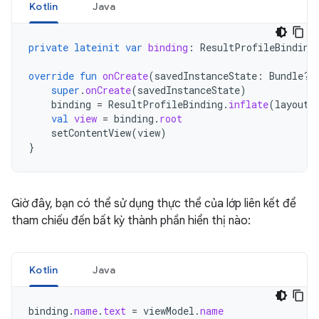
Kotlin
Java
private
lateinit
var
binding
:
ResultProfileBinding
override
fun
onCreate
(
savedInstanceState
:
Bundle?)
super
.
onCreate
(
savedInstanceState
)
binding
=
ResultProfileBinding
.
inflate
(
layoutI
val
view
=
binding
.
root
setContentView
(
view
)
}
Giờ đây, bạn có thể sử dụng thực thể của lớp liên kết để
tham chiếu đến bất kỳ thành phần hiển thị nào:
Kotlin
Java
binding
.
name
.
text
=
viewModel
.
name