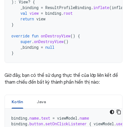
):
View? 
{
_binding
=
ResultProfileBinding
.
inflate
(
inflat
val
view
=
binding
.
root
return
view
}
override
fun
onDestroyView
()
{
super
.
onDestroyView
()
_binding
=
null
}
Giờ đây, bạn có thể sử dụng thực thể của lớp liên kết để
tham chiếu đến bất kỳ thành phần hiển thị nào:
Kotlin
Java
binding
.
name
.
text
=
viewModel
.
name
binding
.
button
.
setOnClickListener
{
viewModel
.
user