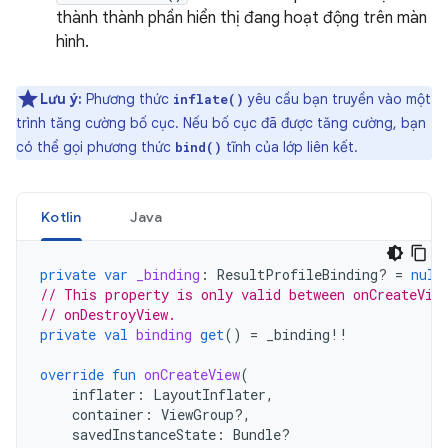
thành thành phần hiển thị đang hoạt động trên màn
hình.
Lưu ý:
Phương thức
yêu cầu bạn truyền vào một
inflate()
trình tăng cường bố cục. Nếu bố cục đã được tăng cường, bạn
có thể gọi phương thức
tĩnh của lớp liên kết.
bind()
Kotlin
Java
private
var
_binding
:
ResultProfileBinding? 
=
null
// This property is only valid between onCreateVie
// onDestroyView.
private
val
binding
get
()
=
_binding
!!
override
fun
onCreateView
(
inflater
:
LayoutInflater
,
container
:
ViewGroup?,
savedInstanceState
:
Bundle?