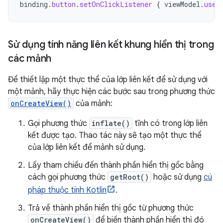
binding
.
button
.
setOnClickListener
{
viewModel
.
user
Sử dụng tính năng liên kết khung hiển thị trong
các mảnh
Để thiết lập một thực thể của lớp liên kết để sử dụng với
một mảnh, hãy thực hiện các bước sau trong phương thức
onCreateView()
của mảnh:
Gọi phương thức
inflate()
tĩnh có trong lớp liên
kết được tạo. Thao tác này sẽ tạo một thực thể
của lớp liên kết để mảnh sử dụng.
Lấy tham chiếu đến thành phần hiển thị gốc bằng
cách gọi phương thức
getRoot()
hoặc sử dụng
cú
pháp thuộc tính Kotlin
.
Trả về thành phần hiển thị gốc từ phương thức
onCreateView()
để biến thành phần hiển thị đó