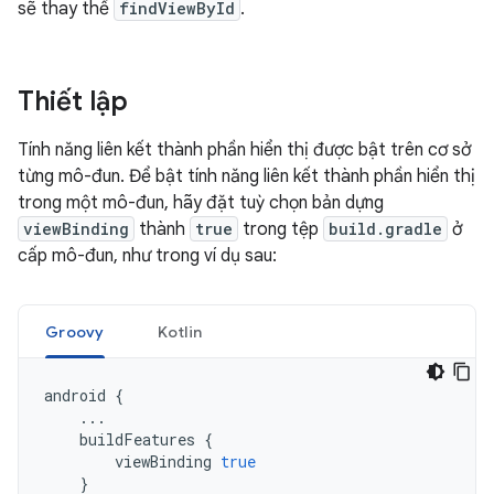
sẽ thay thế
findViewById
.
Thiết lập
Tính năng liên kết thành phần hiển thị được bật trên cơ sở
từng mô-đun. Để bật tính năng liên kết thành phần hiển thị
trong một mô-đun, hãy đặt tuỳ chọn bản dựng
viewBinding
thành
true
trong tệp
build.gradle
ở
cấp mô-đun, như trong ví dụ sau:
Groovy
Kotlin
android
{
...
buildFeatures
{
viewBinding
true
}