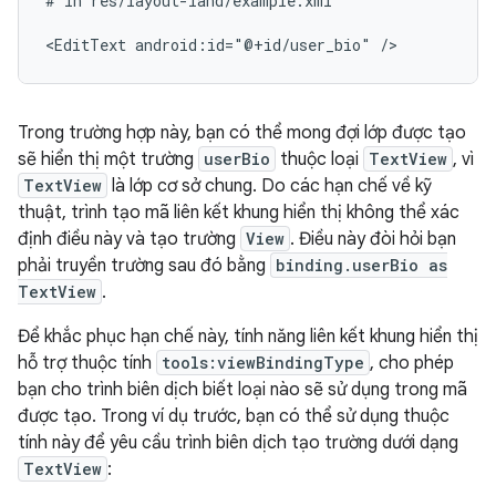
#
in
res/layout-land/example.xml

<EditText
android:id="@+id/user_bio"
Trong trường hợp này, bạn có thể mong đợi lớp được tạo
sẽ hiển thị một trường
userBio
thuộc loại
TextView
, vì
TextView
là lớp cơ sở chung. Do các hạn chế về kỹ
thuật, trình tạo mã liên kết khung hiển thị không thể xác
định điều này và tạo trường
View
. Điều này đòi hỏi bạn
phải truyền trường sau đó bằng
binding.userBio as
TextView
.
Để khắc phục hạn chế này, tính năng liên kết khung hiển thị
hỗ trợ thuộc tính
tools:viewBindingType
, cho phép
bạn cho trình biên dịch biết loại nào sẽ sử dụng trong mã
được tạo. Trong ví dụ trước, bạn có thể sử dụng thuộc
tính này để yêu cầu trình biên dịch tạo trường dưới dạng
TextView
: