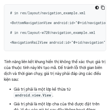
#
in
res/layout/navigation_example.xml

<BottomNavigationView
android:id="@+id/navigation"
#
in
res/layout-w720/navigation_example.xml

<NavigationRailView
android:id="@+id/navigation"
t
Tính năng liên kết khung hiển thị không thể xác thực giá trị
của thuộc tính này khi tạo mã. Để tránh lỗi thời gian biên
dịch và thời gian chạy, giá trị này phải đáp ứng các điều
kiện sau:
Giá trị phải là một lớp kế thừa từ
android.view.View
.
Giá trị phải là một lớp cha của thẻ được đặt trên