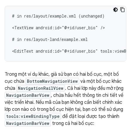
#
in
res/layout/example.xml
(unchanged)

<TextView
android:id="@+id/user_bio"
/>

#
in
res/layout-land/example.xml

<EditText
android:id="@+id/user_bio"
tools:viewBi
Trong một ví dụ khác, giả sử bạn có hai bố cục, một bố
cục chứa
BottomNavigationView
và một bố cục khác
chứa
NavigationRailView
. Cả hai lớp này đều mở rộng
NavigationBarView
, chứa hầu hết thông tin chi tiết về
việc triển khai. Nếu mã của bạn không cần biết chính xác
lớp con nào có trong bố cục hiện tại, bạn có thể sử dụng
tools:viewBindingType
để đặt loại được tạo thành
NavigationBarView
trong cả hai bố cục: