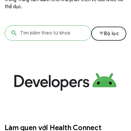
thể dục.
filter_list
Bộ lọc
Làm quen với Health Connect