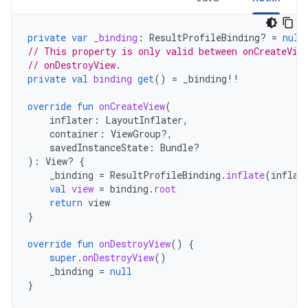
private
var
_binding
:
ResultProfileBinding? 
=
null
// This property is only valid between onCreateVie
// onDestroyView.
private
val
binding
get
()
=
_binding
!!
override
fun
onCreateView
(
inflater
:
LayoutInflater
,
container
:
ViewGroup?,
savedInstanceState
:
Bundle?
):
View? 
{
_binding
=
ResultProfileBinding
.
inflate
(
inflat
val
view
=
binding
.
root
return
view
}
override
fun
onDestroyView
()
{
super
.
onDestroyView
()
_binding
=
null
}