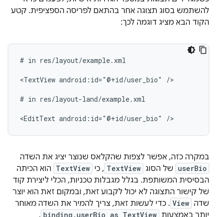
להשתמש בסוג תצוגה אחר בהתאם לפריסה הספציפית. קטע
הקוד הבא מציג דוגמה לכך:
#
in
res/layout/example.xml

<TextView
android:id="@+id/user_bio"
/>

#
in
res/layout-land/example.xml

<EditText
android:id="@+id/user_bio"
במקרה כזה, אפשר לצפות שהקלאס שנוצר יציג את השדה
userBio
של הסוג
TextView
, כי
TextView
הוא הכיתה
הבסיסית המשותפת. בגלל מגבלות טכניות, הכלי ליצירת קוד
של קישור התצוגה לא יכול לקבוע זאת, ובמקום זאת הוא יוצר
שדה
View
. כדי לעשות זאת, צריך להמיר את השדה מאוחר
יותר באמצעות
binding.userBio as TextView
.