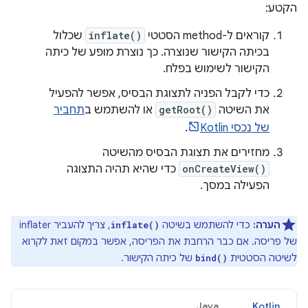
הקטע:
קוראים ל-method הסטטי
inflate()
שכלול
בכיתה הקישור שנוצרה. כך נוצרת מופע של כיתה
הקישור לשימוש בפלח.
כדי לקבל הפניה לתצוגת הבסיס, אפשר להפעיל
את השיטה
getRoot()
או להשתמש ב
תחביר
של נכסי Kotlin
.
מחזירים את תצוגת הבסיס מהשיטה
onCreateView()
כדי שהיא תהיה התצוגה
הפעילה במסך.
הערה:
כדי להשתמש בשיטה
, צריך להעביר inflater
inflate()
של פריסה. אם כבר הרחבת את הפריסה, אפשר במקום זאת לקרוא
לשיטה הסטטית
של כיתה הקישור.
bind()
Java
Kotlin