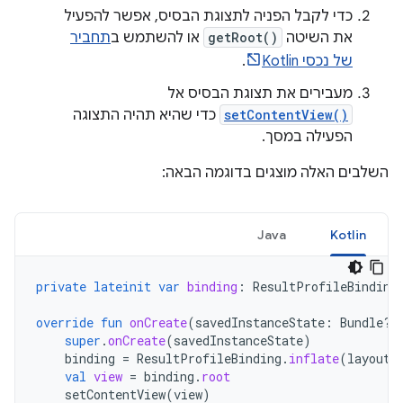
כדי לקבל הפניה לתצוגת הבסיס, אפשר להפעיל
את השיטה
getRoot()
או להשתמש ב
תחביר
של נכסי Kotlin
.
מעבירים את תצוגת הבסיס אל
setContentView()
כדי שהיא תהיה התצוגה
הפעילה במסך.
השלבים האלה מוצגים בדוגמה הבאה:
Java
Kotlin
private
lateinit
var
binding
:
ResultProfileBinding
override
fun
onCreate
(
savedInstanceState
:
Bundle?)
super
.
onCreate
(
savedInstanceState
)
binding
=
ResultProfileBinding
.
inflate
(
layoutI
val
view
=
binding
.
root
setContentView
(
view
)