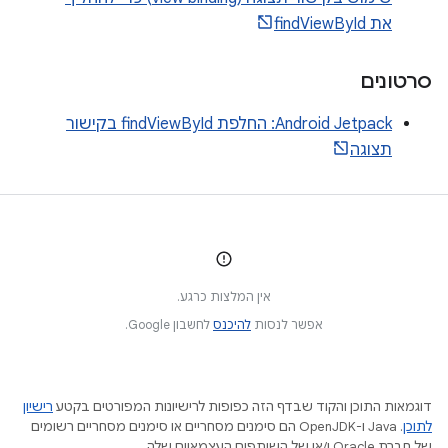
את findViewById
סרטונים
Android Jetpack: החלפת findViewById בקישור
תצוגה
אין המלצות כרגע.
אפשר לנסות
להיכנס
לחשבון Google.
דוגמאות התוכן והקוד שבדף הזה כפופות לרישיונות המפורטים בקטע
רישיון
לתוכן
.‏ Java ו-OpenJDK הם סימנים מסחריים או סימנים מסחריים רשומים
של חברת Oracle ו/או של השותפים העצמאיים שלה.