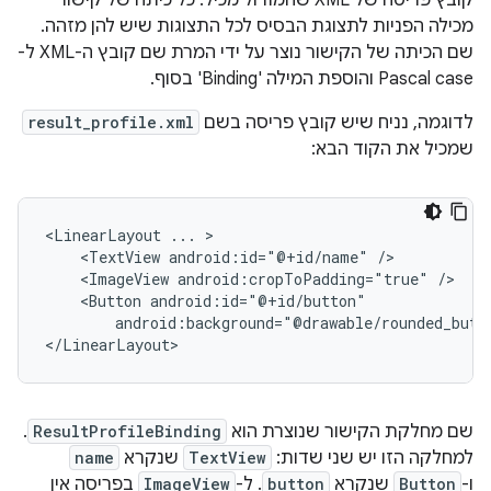
קובץ פריסה של XML שהמודול מכיל. כל כיתה של קישור
מכילה הפניות לתצוגת הבסיס לכל התצוגות שיש להן מזהה.
שם הכיתה של הקישור נוצר על ידי המרת שם קובץ ה-XML ל-
Pascal case והוספת המילה 'Binding' בסוף.
לדוגמה, נניח שיש קובץ פריסה בשם
result_profile.xml
שמכיל את הקוד הבא:
<LinearLayout
...
<TextView
android:id="@+id/name"
<ImageView
android:cropToPadding="true"
<Button
android:background="@drawable/rounded_butt
שם מחלקת הקישור שנוצרת הוא
ResultProfileBinding
.
למחלקה הזו יש שני שדות:
TextView
שנקרא
name
ו-
Button
שנקרא
button
. ל-
ImageView
בפריסה אין