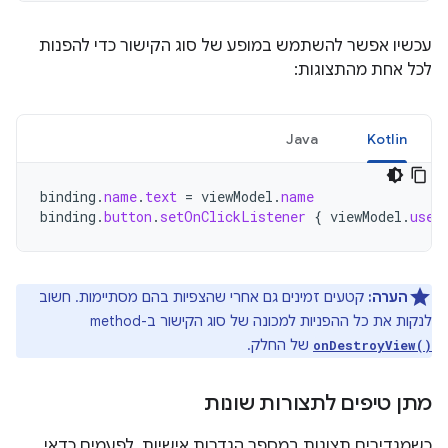
עכשיו אפשר להשתמש במופע של סוג הקישור כדי להפנות
לכל אחת מהתצוגות:
Java
Kotlin
binding
.
name
.
text
=
viewModel
.
name
binding
.
button
.
setOnClickListener
{
viewModel
.
user
הערה:
קטעים זמינים גם אחרי שהצפיות בהם מסתיימות. חשוב
לנקות את כל ההפניות למכונה של סוג הקישור ב-method‏
של החלק.
onDestroyView()
מתן טיפים לתצורות שונות
כשמגדירים תצוגות במספר הגדרות אישיות, לפעמים כדאי