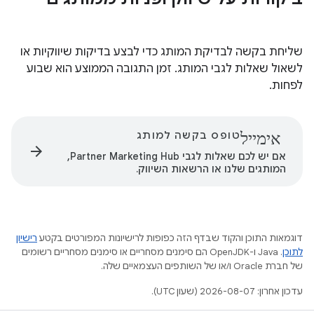
שליחת בקשה לבדיקת המותג כדי לבצע בדיקות שיווקיות או
לשאול שאלות לגבי המותג. זמן התגובה הממוצע הוא שבוע
לפחות.
אימייל
טופס בקשה למותג
arrow_forward
אם יש לכם שאלות לגבי Partner Marketing Hub,
המותגים שלנו או הרשאות השיווק.
דוגמאות התוכן והקוד שבדף הזה כפופות לרישיונות המפורטים בקטע
רישיון
לתוכן
.‏ Java ו-OpenJDK הם סימנים מסחריים או סימנים מסחריים רשומים
של חברת Oracle ו/או של השותפים העצמאיים שלה.
עדכון אחרון: 2026-08-07 (שעון UTC).