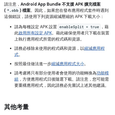
請注意，
Android App Bundle 不支援 APK 擴充檔案
(
*.obb
) 檔案
。因此，如果您在發布應用程式套件時遇到
這個錯誤，請使用下列資源縮減壓縮的 APK 下載大小：
請為每種設定 APK 設置
enableSplit = true
，藉
此
啟用所有設定 APK
。藉此確保使用者只下載在裝置
上執行應用程式所需的程式碼和資源。
請務必移除未使用的程式碼和資源，以
縮減應用程
式
。
按照最佳做法進一步
縮減應用程式大小
。
請考慮將只有部分使用者會使用的功能轉換為
功能模
組
，方便應用程式日後隨選下載。請注意，您可能需
要重構應用程式，因此請務必先嘗試上述其他建議。
其他考量