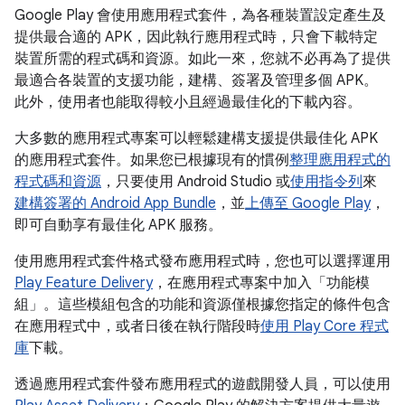
Google Play 會使用應用程式套件，為各種裝置設定產生及
提供最合適的 APK，因此執行應用程式時，只會下載特定
裝置所需的程式碼和資源。如此一來，您就不必再為了提供
最適合各裝置的支援功能，建構、簽署及管理多個 APK。
此外，使用者也能取得較小且經過最佳化的下載內容。
大多數的應用程式專案可以輕鬆建構支援提供最佳化 APK
的應用程式套件。如果您已根據現有的慣例
整理應用程式的
程式碼和資源
，只要使用 Android Studio 或
使用指令列
來
建構簽署的 Android App Bundle
，並
上傳至 Google Play
，
即可自動享有最佳化 APK 服務。
使用應用程式套件格式發布應用程式時，您也可以選擇運用
Play Feature Delivery
，在應用程式專案中加入「功能模
組」
。這些模組包含的功能和資源僅根據您指定的條件包含
在應用程式中，或者日後在執行階段時
使用 Play Core 程式
庫
下載。
透過應用程式套件發布應用程式的遊戲開發人員，可以使用