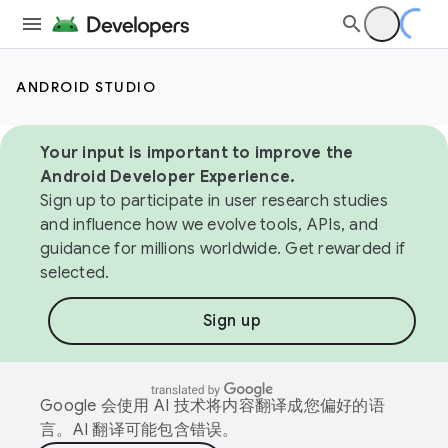
ANDROID STUDIO
Your input is important to improve the
Android Developer Experience.
Sign up to participate in user research studies
and influence how we evolve tools, APIs, and
guidance for millions worldwide. Get rewarded if
selected.
Sign up
Google 会使用 AI 技术将内容翻译成您偏好的语
言。AI 翻译可能包含错误。