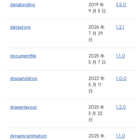
databinding
2019 年
3.5.0
-
9 月 5 日
datastore
2026 年
1.2.1
-
7 月 29
日
documentfile
2025 年
1.1.0
-
5 月 7 日
draganddrop
2022 年
1.0.0
-
5 月 11
日
drawerlayout
2023 年
1.2.0
-
3 月 22
日
dynamicanimation
2025 年
1.1.0
-