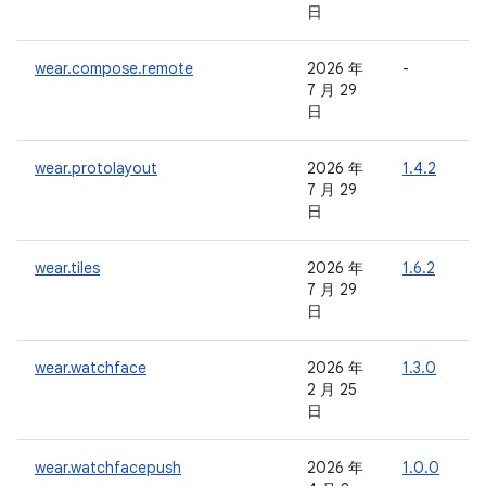
日
wear.compose.remote
2026 年
-
-
7 月 29
日
wear.protolayout
2026 年
1.4.2
-
7 月 29
日
wear.tiles
2026 年
1.6.2
-
7 月 29
日
wear.watchface
2026 年
1.3.0
-
2 月 25
日
wear.watchfacepush
2026 年
1.0.0
-