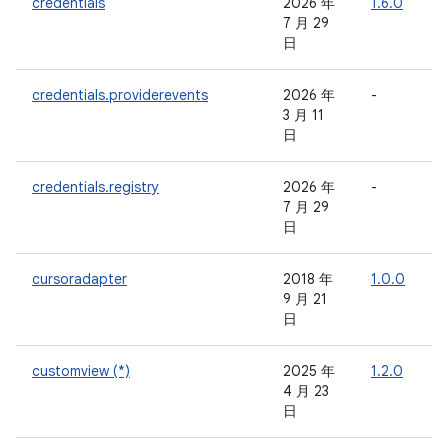
credentials
2026 年
1.6.0
-
7 月 29
日
credentials.providerevents
2026 年
-
-
3 月 11
日
credentials.registry
2026 年
-
-
7 月 29
日
cursoradapter
2018 年
1.0.0
-
9 月 21
日
customview (*)
2025 年
1.2.0
-
4 月 23
日