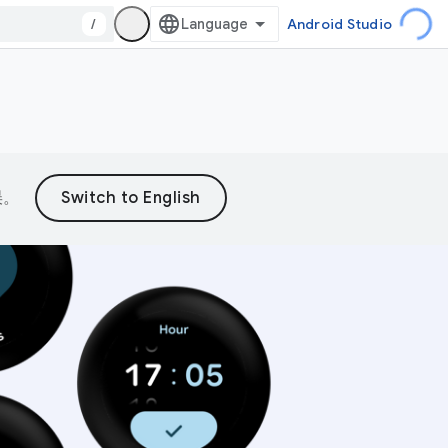
/
Android Studio
误。