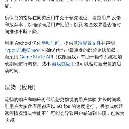
能。
确保您的指标在同类应用中处于领先地位。监控用户 反馈
和放弃率，以确保满足用户期望；以及 检查效果是否随时
间推移不断下降。
利用 Android 优化
启动时间
。提供
基准配置文件
并声明
reportFullyDrawn
可确保代码中最重要的部分更快加载，
而采用
Game State API
（仅限游戏）有助于操作系统在加
载期间进行调整。减小
游戏或应用
也可以缩短新安装的启
动时间。
渲染（应用）
流畅的响应和响应将带给您更愉悦的用户体验 并长时间吸
引用户大多数应用都应以 60 fps 的速度运行， 丢帧或帧延
迟等情况渲染性能不佳可能会导致用户感知到卡顿，也称为
卡顿
。