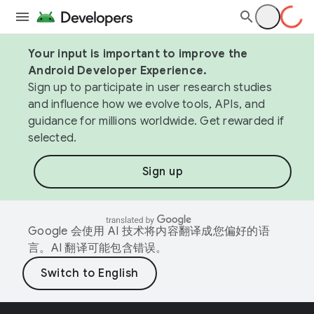
Your input is important to improve the
Android Developer Experience.
Sign up to participate in user research studies
and influence how we evolve tools, APIs, and
guidance for millions worldwide. Get rewarded if
selected.
Sign up
Google 会使用 AI 技术将内容翻译成您偏好的语
言。AI 翻译可能包含错误。