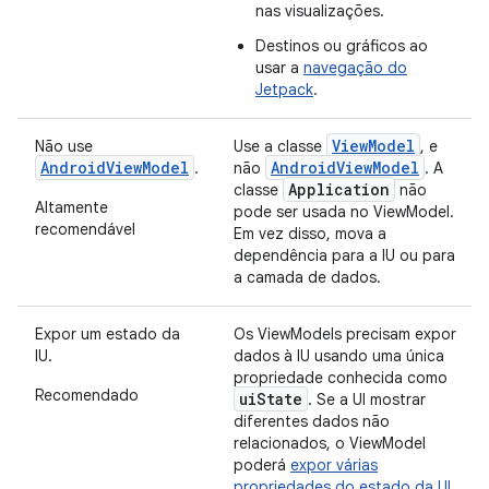
nas visualizações.
Destinos ou gráficos ao
usar a
navegação do
Jetpack
.
ViewModel
Não use
Use a classe
, e
AndroidViewModel
AndroidViewModel
.
não
. A
Application
classe
não
Altamente
pode ser usada no ViewModel.
recomendável
Em vez disso, mova a
dependência para a IU ou para
a camada de dados.
Expor um estado da
Os ViewModels precisam expor
IU.
dados à IU usando uma única
propriedade conhecida como
Recomendado
uiState
. Se a UI mostrar
diferentes dados não
relacionados, o ViewModel
poderá
expor várias
propriedades do estado da UI
.