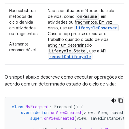
Não substitua
Não substitua os métodos de ciclo
onResume
métodos de
de vida, como
, em
ciclo de vida
atividades ou fragmentos. Em vez
LifecycleObserver
em atividades
disso, use um
.
ou fragmentos.
Caso o app precise executar o
trabalho quando o ciclo de vida
Altamente
atingir um determinado
recomendável
Lifecycle.State
, use a API
repeatOnLifecycle
.
O snippet abaixo descreve como executar operações de
acordo com um determinado estado do ciclo de vida:
class
MyFragment
:
Fragment
()
{
override
fun
onViewCreated
(
view
:
View
,
savedIn
super
.
onViewCreated
(
view
,
savedInstanceSta