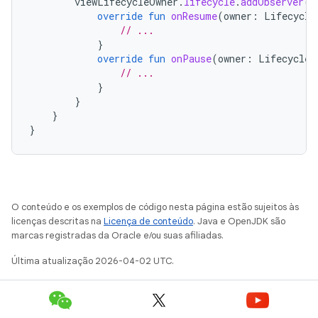
viewLifecycleOwner
.
lifecycle
.
addObserver
(
o
override
fun
onResume
(
owner
:
Lifecycle
// ...
}
override
fun
onPause
(
owner
:
LifecycleO
// ...
}
}
}
}
O conteúdo e os exemplos de código nesta página estão sujeitos às
licenças descritas na
Licença de conteúdo
. Java e OpenJDK são
marcas registradas da Oracle e/ou suas afiliadas.
Última atualização 2026-04-02 UTC.