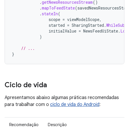
.
getNewsResourcesStream
()
.
mapToFeedState
(
savedNewsResourcesStat
.
stateIn
(
scope
=
viewModelScope
,
started
=
SharingStarted
.
WhileSubs
initialValue
=
NewsFeedUiState
.
Loa
)
// ...
}
Ciclo de vida
Apresentamos abaixo algumas práticas recomendadas
para trabalhar com o
ciclo de vida do Android
:
Recomendação
Descrição