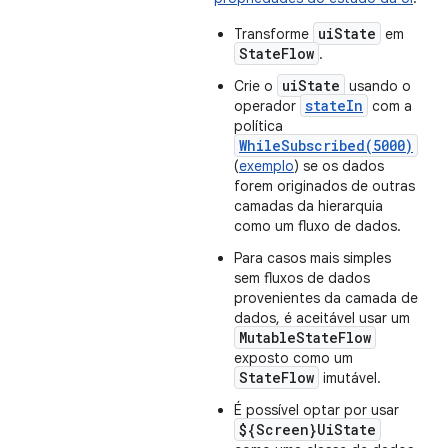
uiState
Transforme
em
StateFlow
.
uiState
Crie o
usando o
stateIn
operador
com a
política
WhileSubscribed(5000)
(
exemplo
) se os dados
forem originados de outras
camadas da hierarquia
como um fluxo de dados.
Para casos mais simples
sem fluxos de dados
provenientes da camada de
dados, é aceitável usar um
MutableStateFlow
exposto como um
StateFlow
imutável.
É possível optar por usar
${Screen}UiState