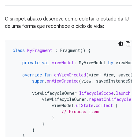
O snippet abaixo descreve como coletar o estado da IU
de uma forma que reconhece o ciclo de vida:
class
MyFragment
:
Fragment
()
{
private
val
viewModel
:
MyViewModel
by
viewMode
override
fun
onViewCreated
(
view
:
View
,
savedIn
super
.
onViewCreated
(
view
,
savedInstanceSta
viewLifecycleOwner
.
lifecycleScope
.
launch
{
viewLifecycleOwner
.
repeatOnLifecycle
(
L
viewModel
.
uiState
.
collect
{
// Process item
}
}
}
}