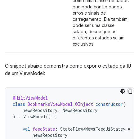
como uma classe de dados
que pode conter dados,
erros e sinais de
carregamento. Ela também
pode ser uma classe
selada, desde que os
diferentes estados sejam
exclusivos.
O snippet abaixo demonstra como expor o estado da IU
de um ViewModel:
@HiltViewModel
class
BookmarksViewModel
@Inject
constructor
(
newsRepository
:
NewsRepository
)
:
ViewModel
()
{
val
feedState
:
StateFlow<NewsFeedUiState>
=
newsRepository