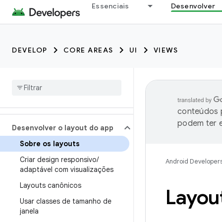
Essenciais
Desenvolver
DEVELOP
CORE AREAS
UI
VIEWS
conteúdos p
podem ter e
Desenvolver o layout do app
Sobre os layouts
Criar design responsivo
/
Android Developer
adaptável com visualizações
Layouts canônicos
Layou
Usar classes de tamanho de
janela