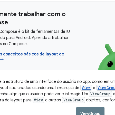
mente trabalhar com o
se
Compose é o kit de ferramentas de IU
o para Android. Aprenda a trabalhar
ts no Compose.
 conceitos básicos de layout do
 →
ne a estrutura de uma interface do usuário no app, como em 
ayout são criados usando uma hierarquia de
View
e
ViewGro
nha algo que o usuário pode ver e interagir. Um
ViewGroup
é
ura de layout para
View
e outros
ViewGroup
objetos, confor