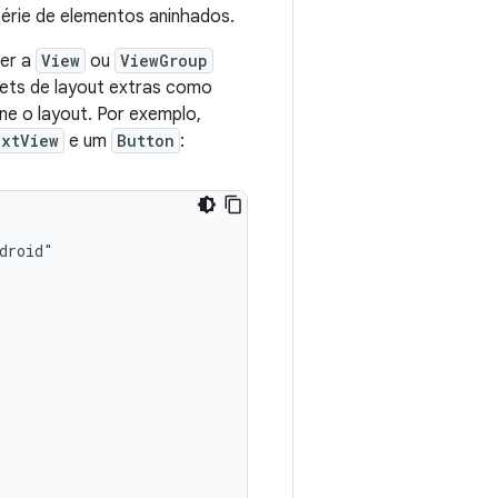
érie de elementos aninhados.
ser a
View
ou
ViewGroup
dgets de layout extras como
ne o layout. Por exemplo,
xtView
e um
Button
: