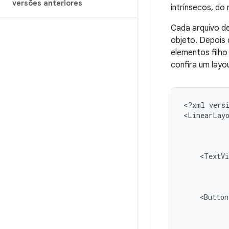
versões anteriores
intrínsecos, d
Cada arquivo d
objeto. Depois 
elementos filho
confira um lay
<?xml
vers
<LinearLay
<TextVi
<Button