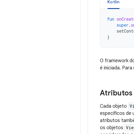
Kotlin
fun
onCreat
super
.
o
setCont
}
O framework do
é iniciada. Par
Atributos
Cada objeto
V
específicos de
atributos tamb
os objetos
Vie