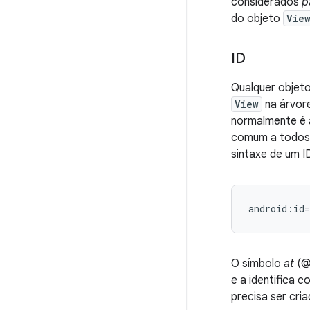
considerados
p
do objeto
Vie
ID
Qualquer objet
View
na árvore
normalmente é a
comum a todos
sintaxe de um I
android:id
O símbolo
at
(@)
e a identifica 
precisa ser cri