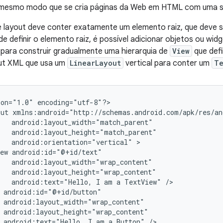
o mesmo modo que se cria páginas da Web em HTML com uma s
e layout deve conter exatamente um elemento raiz, que deve 
de definir o elemento raiz, é possível adicionar objetos ou wi
 para construir gradualmente uma hierarquia de
View
que defi
out XML que usa um
LinearLayout
vertical para conter um
Te
ion="1.0"
encoding="utf-8"?>

out
android:orientation="vertical"
ew
android:text="Hello,
I
am
a
TextView"
android:text="Hello,
I
am
a
Button"
/>
