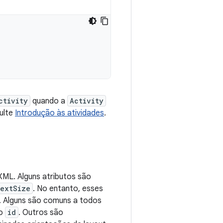
ctivity
quando a
Activity
sulte
Introdução às atividades
.
XML. Alguns atributos são
textSize
. No entanto, esses
. Alguns são comuns a todos
to
id
. Outros são