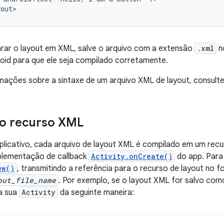
yout>
arar o layout em XML, salve o arquivo com a extensão
.xml
n
oid para que ele seja compilado corretamente.
mações sobre a sintaxe de um arquivo XML de layout, consult
 o recurso XML
plicativo, cada arquivo de layout XML é compilado em um rec
mplementação de callback
Activity.onCreate()
do app. Para
ew()
, transmitindo a referência para o recurso de layout no 
out_file_name
. Por exemplo, se o layout XML for salvo co
a sua
Activity
da seguinte maneira: