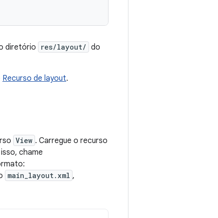
o diretório
res/layout/
do
e
Recurso de layout
.
urso
View
. Carregue o recurso
 isso, chame
formato:
mo
main_layout.xml
,