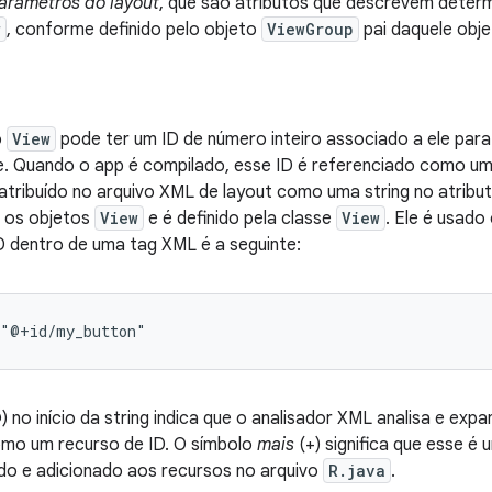
arâmetros do layout
, que são atributos que descrevem deter
w
, conforme definido pelo objeto
ViewGroup
pai daquele obje
o
View
pode ter um ID de número inteiro associado a ele para 
. Quando o app é compilado, esse ID é referenciado como um 
tribuído no arquivo XML de layout como uma string no atribu
 os objetos
View
e é definido pela classe
View
. Ele é usado
D dentro de uma tag XML é a seguinte:
="@+id/my_button"
 no início da string indica que o analisador XML analisa e expa
como um recurso de ID. O símbolo
mais
(+) significa que esse é
ado e adicionado aos recursos no arquivo
R.java
.