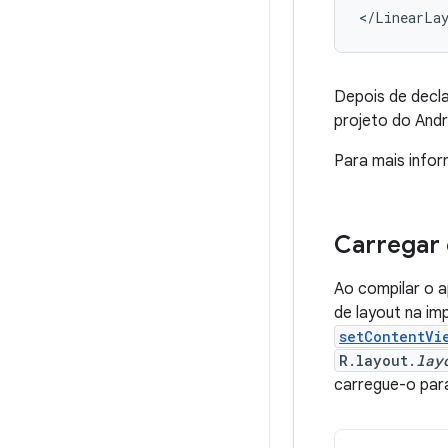
</LinearLa
Depois de decl
projeto do Andr
Para mais infor
Carregar
Ao compilar o a
de layout na i
setContentVi
R.layout.
lay
carregue-o par