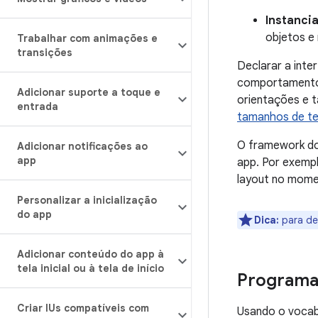
Instanci
objetos e
Trabalhar com animações e
transições
Declarar a int
comportamento d
Adicionar suporte a toque e
orientações e t
entrada
tamanhos de te
O framework do 
Adicionar notificações ao
app
app. Por exempl
layout no mome
Personalizar a inicialização
do app
Dica:
para de
Adicionar conteúdo do app à
tela inicial ou à tela de início
Programa
Criar IUs compatíveis com
Usando o vocabu