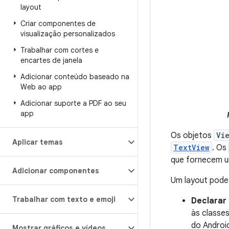
layout
Criar componentes de
visualização personalizados
Trabalhar com cortes e
encartes de janela
Adicionar conteúdo baseado na
Web ao app
Adicionar suporte a PDF ao seu
app
Os objetos
Vi
Aplicar temas
TextView
. Os
que fornecem u
Adicionar componentes
Um layout pode
Trabalhar com texto e emoji
Declarar
às classe
do Android
Mostrar gráficos e vídeos