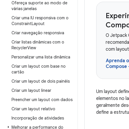
Ofereça suporte ao modo de
várias janelas
Experi
Criar uma IU responsiva com o
Compo
Constraint
Layout
Criar navegação responsiva
O Jetpack 
Criar listas dinâmicas com o
recomendad
Recycler
View
com layou
Personalizar uma lista dinâmica
Aprenda os
Criar um layout com base no
Compose
cartão
Criar um layout de dois painéis
Criar um layout linear
Um layout defi
elementos no l
Preencher um layout com dados
geralmente dese
Criar um layout relativo
define a estrut
Incorporação de atividades
Melhorar a performance do