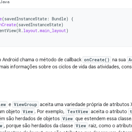
Java
e
(
savedInstanceState
:
Bundle
)
{
nCreate
(
savedInstanceState
)
entView
(
R
.
layout
.
main_layout
)
 Android chama o método de callback
onCreate()
na sua
A
a mais informações sobre os ciclos de vida das atividades, con
iew
e
ViewGroup
aceita uma variedade própria de atributos 
 um objeto
View
. Por exemplo,
TextView
aceita o atributo
ém são herdados de objetos
View
que estendem essa classe
w
, porque são herdados da classe
View
raiz, como o atribu