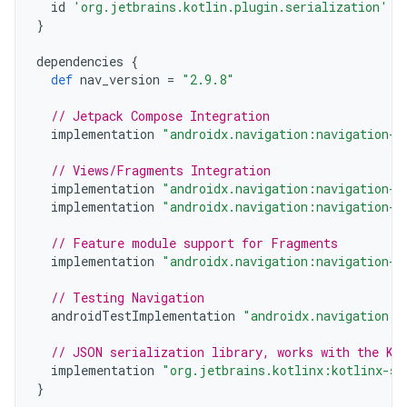
id
'org.jetbrains.kotlin.plugin.serialization'
v
}
dependencies
{
def
nav_version
=
"2.9.8"
// Jetpack Compose Integration
implementation
"androidx.navigation:navigation-c
// Views/Fragments Integration
implementation
"androidx.navigation:navigation-f
implementation
"androidx.navigation:navigation-u
// Feature module support for Fragments
implementation
"androidx.navigation:navigation-d
// Testing Navigation
androidTestImplementation
"androidx.navigation:n
// JSON serialization library, works with the Ko
implementation
"org.jetbrains.kotlinx:kotlinx-se
}