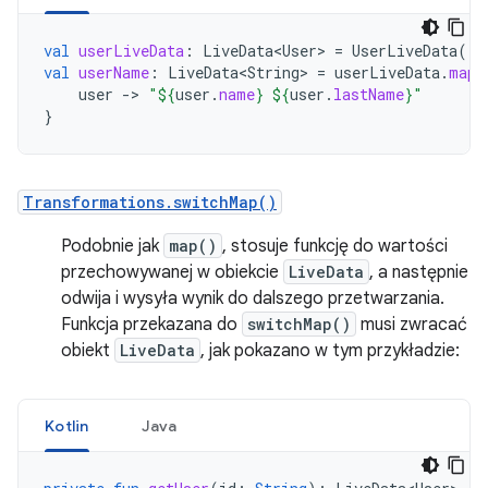
val
userLiveData
:
LiveData<User>
=
UserLiveData
()
val
userName
:
LiveData<String>
=
userLiveData
.
map
user
-
>
"
${
user
.
name
}
${
user
.
lastName
}
"
}
Transformations.switchMap()
Podobnie jak
map()
, stosuje funkcję do wartości
przechowywanej w obiekcie
LiveData
, a następnie
odwija i wysyła wynik do dalszego przetwarzania.
Funkcja przekazana do
switchMap()
musi zwracać
obiekt
LiveData
, jak pokazano w tym przykładzie:
Kotlin
Java