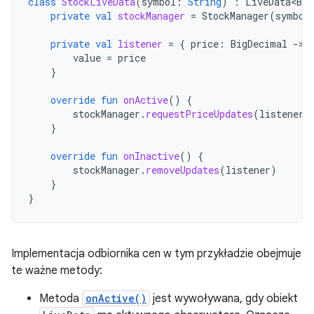
class
StockLiveData
(
symbol
:
String
)
:
LiveData<Big
private
val
stockManager
=
StockManager
(
symbol
private
val
listener
=
{
price
:
BigDecimal
-
value
=
price
}
override
fun
onActive
()
{
stockManager
.
requestPriceUpdates
(
listener
)
}
override
fun
onInactive
()
{
stockManager
.
removeUpdates
(
listener
)
}
}
Implementacja odbiornika cen w tym przykładzie obejmuje
te ważne metody:
Metoda
onActive()
jest wywoływana, gdy obiekt