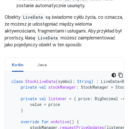
zostanie automatycznie usunięty.
Obiekty
LiveData
są świadome cyklu życia, co oznacza,
że możesz je udostępniać między wieloma
aktywnościami, fragmentami i usługami. Aby przykład był
prostszy, klasę
LiveData
możesz zaimplementować
jako pojedynczy obiekt w ten sposób:
Kotlin
Java
class
StockLiveData
(
symbol
:
String
)
:
LiveData<Big
private
val
stockManager
:
StockManager
=
Stock
private
val
listener
=
{
price
:
BigDecimal
-
value
=
price
}
override
fun
onActive
()
{
stockManager
.
requestPriceUpdates
(
listener
)