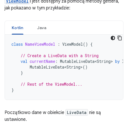
ViewModel
i jest dostępny za pomocą metody gettera,
jak pokazano w tym przykładzie:
Kotlin
Java
class
NameViewModel
:
ViewModel
()
{
// Create a LiveData with a String
val
currentName
:
MutableLiveData<String>
by
la
MutableLiveData<String>
()
}
// Rest of the ViewModel...
}
Początkowo dane w obiekcie
LiveData
nie są
ustawione.