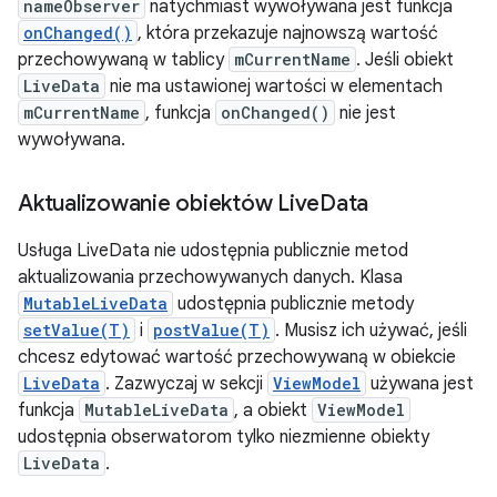
nameObserver
natychmiast wywoływana jest funkcja
onChanged()
, która przekazuje najnowszą wartość
przechowywaną w tablicy
mCurrentName
. Jeśli obiekt
LiveData
nie ma ustawionej wartości w elementach
mCurrentName
, funkcja
onChanged()
nie jest
wywoływana.
Aktualizowanie obiektów Live
Data
Usługa LiveData nie udostępnia publicznie metod
aktualizowania przechowywanych danych. Klasa
MutableLiveData
udostępnia publicznie metody
setValue(T)
i
postValue(T)
. Musisz ich używać, jeśli
chcesz edytować wartość przechowywaną w obiekcie
LiveData
. Zazwyczaj w sekcji
ViewModel
używana jest
funkcja
MutableLiveData
, a obiekt
ViewModel
udostępnia obserwatorom tylko niezmienne obiekty
LiveData
.