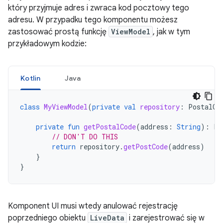
który przyjmuje adres i zwraca kod pocztowy tego
adresu. W przypadku tego komponentu możesz
zastosować prostą funkcję
ViewModel
, jak w tym
przykładowym kodzie:
Kotlin
Java
class
MyViewModel
(
private
val
repository
:
PostalCo
private
fun
getPostalCode
(
address
:
String
):
Li
// DON'T DO THIS
return
repository
.
getPostCode
(
address
)
}
}
Komponent UI musi wtedy anulować rejestrację
poprzedniego obiektu
LiveData
i zarejestrować się w