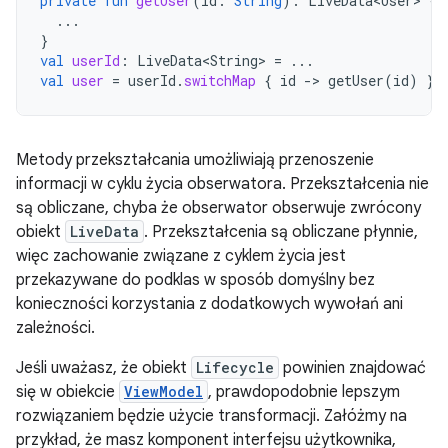
private
fun
getUser
(
id
:
String
):
LiveData<User>
{
...
}
val
userId
:
LiveData<String>
=
...
val
user
=
userId
.
switchMap
{
id
-
>
getUser
(
id
)
}
Metody przekształcania umożliwiają przenoszenie
informacji w cyklu życia obserwatora. Przekształcenia nie
są obliczane, chyba że obserwator obserwuje zwrócony
obiekt
LiveData
. Przekształcenia są obliczane płynnie,
więc zachowanie związane z cyklem życia jest
przekazywane do podklas w sposób domyślny bez
konieczności korzystania z dodatkowych wywołań ani
zależności.
Jeśli uważasz, że obiekt
Lifecycle
powinien znajdować
się w obiekcie
ViewModel
, prawdopodobnie lepszym
rozwiązaniem będzie użycie transformacji. Załóżmy na
przykład, że masz komponent interfejsu użytkownika,