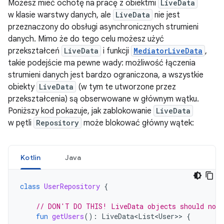
Możesz mieć ochotę na pracę z obiektmi
LiveData
w klasie warstwy danych, ale
LiveData
nie jest
przeznaczony do obsługi asynchronicznych strumieni
danych. Mimo że do tego celu możesz użyć
przekształceń
LiveData
i funkcji
MediatorLiveData
,
takie podejście ma pewne wady: możliwość łączenia
strumieni danych jest bardzo ograniczona, a wszystkie
obiekty
LiveData
(w tym te utworzone przez
przekształcenia) są obserwowane w głównym wątku.
Poniższy kod pokazuje, jak zablokowanie
LiveData
w pętli
Repository
może blokować główny wątek:
Kotlin
Java
class
UserRepository
{
// DON'T DO THIS! LiveData objects should not 
fun
getUsers
():
LiveData<List<User>
>
{