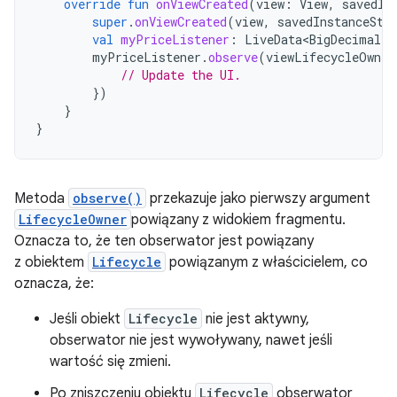
override
fun
onViewCreated
(
view
:
View
,
savedIn
super
.
onViewCreated
(
view
,
savedInstanceSta
val
myPriceListener
:
LiveData<BigDecimal>
myPriceListener
.
observe
(
viewLifecycleOwner
// Update the UI.
})
}
}
Metoda
observe()
przekazuje jako pierwszy argument
LifecycleOwner
powiązany z widokiem fragmentu.
Oznacza to, że ten obserwator jest powiązany
z obiektem
Lifecycle
powiązanym z właścicielem, co
oznacza, że:
Jeśli obiekt
Lifecycle
nie jest aktywny,
obserwator nie jest wywoływany, nawet jeśli
wartość się zmieni.
Po zniszczeniu obiektu
Lifecycle
obserwator