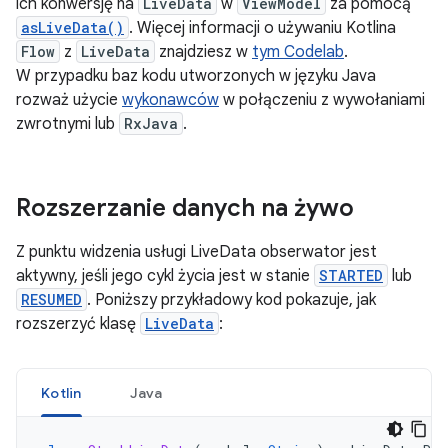
ich konwersję na
LiveData
w
ViewModel
za pomocą
asLiveData()
. Więcej informacji o używaniu Kotlina
Flow
z
LiveData
znajdziesz w
tym Codelab
.
W przypadku baz kodu utworzonych w języku Java
rozważ użycie
wykonawców
w połączeniu z wywołaniami
zwrotnymi lub
RxJava
.
Rozszerzanie danych na żywo
Z punktu widzenia usługi LiveData obserwator jest
aktywny, jeśli jego cykl życia jest w stanie
STARTED
lub
RESUMED
. Poniższy przykładowy kod pokazuje, jak
rozszerzyć klasę
LiveData
:
Kotlin
Java