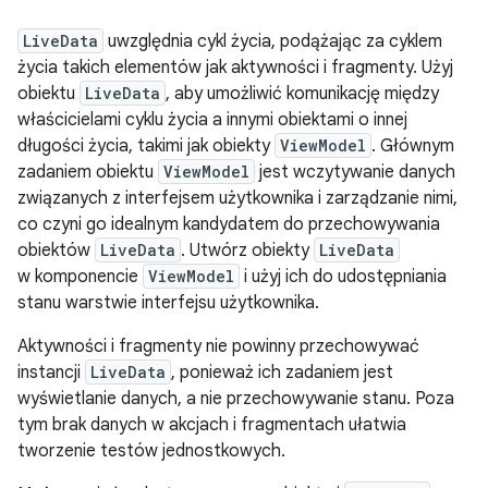
LiveData
uwzględnia cykl życia, podążając za cyklem
życia takich elementów jak aktywności i fragmenty. Użyj
obiektu
LiveData
, aby umożliwić komunikację między
właścicielami cyklu życia a innymi obiektami o innej
długości życia, takimi jak obiekty
ViewModel
. Głównym
zadaniem obiektu
ViewModel
jest wczytywanie danych
związanych z interfejsem użytkownika i zarządzanie nimi,
co czyni go idealnym kandydatem do przechowywania
obiektów
LiveData
. Utwórz obiekty
LiveData
w komponencie
ViewModel
i użyj ich do udostępniania
stanu warstwie interfejsu użytkownika.
Aktywności i fragmenty nie powinny przechowywać
instancji
LiveData
, ponieważ ich zadaniem jest
wyświetlanie danych, a nie przechowywanie stanu. Poza
tym brak danych w akcjach i fragmentach ułatwia
tworzenie testów jednostkowych.