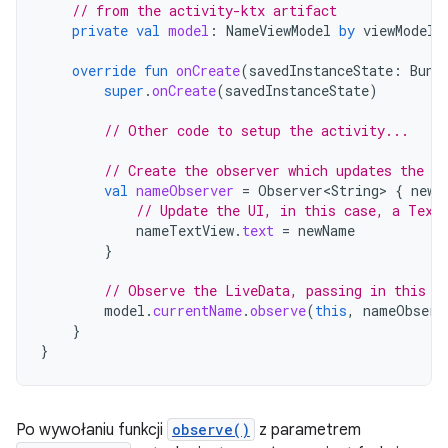
// from the activity-ktx artifact
private
val
model
:
NameViewModel
by
viewModels
override
fun
onCreate
(
savedInstanceState
:
Bund
super
.
onCreate
(
savedInstanceState
)
// Other code to setup the activity...
// Create the observer which updates the UI
val
nameObserver
=
Observer<String>
{
newN
// Update the UI, in this case, a Text
nameTextView
.
text
=
newName
}
// Observe the LiveData, passing in this a
model
.
currentName
.
observe
(
this
,
nameObserv
}
}
Po wywołaniu funkcji
observe()
z parametrem