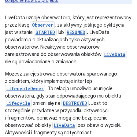
komponentów do projektu
.
LiveData uznaje obserwatora, który jest reprezentowany
przez klasę
Observer
, za aktywny, jeśli jego cykl życia
jest w stanie
STARTED
lub
RESUMED
. LiveData
powiadamia o aktualizacjach tylko aktywnych
obserwatorów. Nieaktywne obserwatorów
zarejestrowane do obserwowania obiektów
LiveData
nie są powiadamiane o zmianach.
Możesz zarejestrować obserwatora sparowanego
z obiektem, który implementuje interfejs
LifecycleOwner
. Ta relacja umożliwia usunięcie
obserwatora, gdy stan odpowiadającego mu obiektu
Lifecycle
zmieni się na
DESTROYED
. Jest to
szczególnie przydatne w przypadku aktywności
i fragmentów, ponieważ mogą one bezpiecznie
obserwować obiekty
LiveData
bez obaw o wycieki.
Aktywności i fragmenty są natychmiast