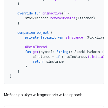
}
override
fun
onInactive
()
{
stockManager
.
removeUpdates
(
listener
)
}
companion
object
{
private
lateinit
var
sInstance
:
StockLiveD
@MainThread
fun
get
(
symbol
:
String
):
StockLiveData
{
sInstance
=
if
(
::
sInstance
.
isInitiali
return
sInstance
}
}
}
Możesz go użyć w fragmentzie w ten sposób: