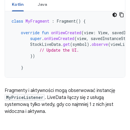
Kotlin
Java
class
MyFragment
:
Fragment
()
{
override
fun
onViewCreated
(
view
:
View
,
savedIn
super
.
onViewCreated
(
view
,
savedInstanceSta
StockLiveData
.
get
(
symbol
).
observe
(
viewLife
// Update the UI.
})
}
Fragmenty i aktywności mogą obserwować instancję
MyPriceListener
. LiveData łączy się z usługą
systemową tylko wtedy, gdy co najmniej 1 z nich jest
widoczna i aktywna.