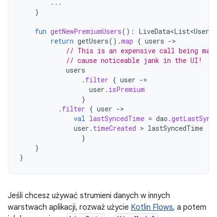
...
}
fun
getNewPremiumUsers
():
LiveData<List<User>
>
return
getUsers
().
map
{
users
-
// This is an expensive call being mad
// cause noticeable jank in the UI!
users
.
filter
{
user
-
user
.
isPremium
}
.
filter
{
user
-
val
lastSyncedTime
=
dao
.
getLastSync
user
.
timeCreated
 > 
lastSyncedTime
}
}
}
Jeśli chcesz używać strumieni danych w innych
warstwach aplikacji, rozważ użycie
Kotlin Flows
, a potem