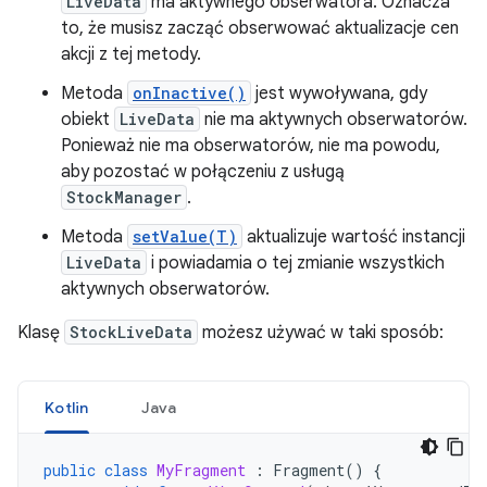
LiveData
ma aktywnego obserwatora. Oznacza
to, że musisz zacząć obserwować aktualizacje cen
akcji z tej metody.
Metoda
onInactive()
jest wywoływana, gdy
obiekt
LiveData
nie ma aktywnych obserwatorów.
Ponieważ nie ma obserwatorów, nie ma powodu,
aby pozostać w połączeniu z usługą
StockManager
.
Metoda
setValue(T)
aktualizuje wartość instancji
LiveData
i powiadamia o tej zmianie wszystkich
aktywnych obserwatorów.
Klasę
StockLiveData
możesz używać w taki sposób:
Kotlin
Java
public
class
MyFragment
:
Fragment
()
{