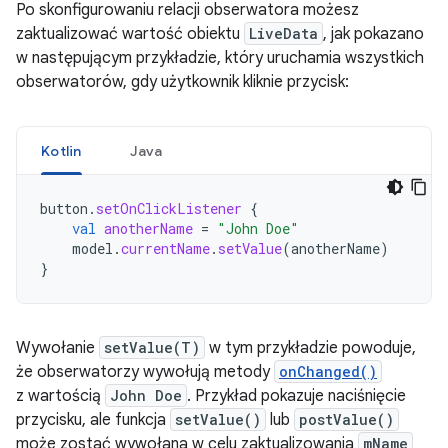
Po skonfigurowaniu relacji obserwatora możesz
zaktualizować wartość obiektu
LiveData
, jak pokazano
w następującym przykładzie, który uruchamia wszystkich
obserwatorów, gdy użytkownik kliknie przycisk:
Kotlin
Java
button
.
setOnClickListener
{
val
anotherName
=
"John Doe"
model
.
currentName
.
setValue
(
anotherName
)
}
Wywołanie
setValue(T)
w tym przykładzie powoduje,
że obserwatorzy wywołują metody
onChanged()
z wartością
John Doe
. Przykład pokazuje naciśnięcie
przycisku, ale funkcja
setValue()
lub
postValue()
może zostać wywołana w celu zaktualizowania
mName