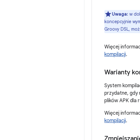
Uwaga:
w dok
koncepcyjnie wym
Groovy DSL, może
Więcej informacj
kompilacji
.
Warianty ko
System kompilac
przydatne, gdy 
plików APK dla 
Więcej informac
kompilacji
.
Zmniejszan