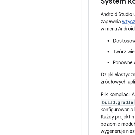
System ko
Android Studio 
zapewnia
wtycz
w menu Android 
Dostosowy
Twórz wiel
Ponowne w
Dzięki elastyc
źródłowych aplik
Pliki kompilacj
build.gradle
konfigurowania
Każdy projekt ma
poziomie modułu
wygeneruje niezb