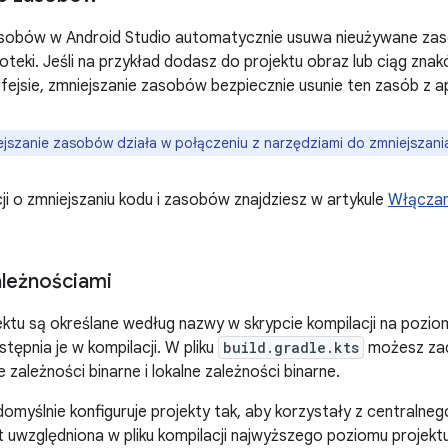
sobów w Android Studio automatycznie usuwa nieużywane zasob
lioteki. Jeśli na przykład dodasz do projektu obraz lub ciąg zna
fejsie, zmniejszanie zasobów bezpiecznie usunie ten zasób z apl
jszanie zasobów działa w połączeniu z narzędziami do zmniejszania 
ji o zmniejszaniu kodu i zasobów znajdziesz w artykule
Włączani
ależnościami
ektu są określane według nazwy w skrypcie kompilacji na pozio
stępnia je w kompilacji. W pliku
build.gradle.kts
możesz zad
zależności binarne i lokalne zależności binarne.
domyślnie konfiguruje projekty tak, aby korzystały z centraln
st uwzględniona w pliku kompilacji najwyższego poziomu projektu