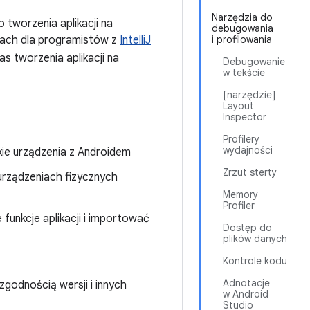
Narzędzia do
 tworzenia aplikacji na
debugowania
iach dla programistów z
IntelliJ
i profilowania
as tworzenia aplikacji na
Debugowanie
w tekście
[narzędzie]
Layout
Inspector
Profilery
wydajności
ie urządzenia z Androidem
Zrzut sterty
urządzeniach fizycznych
Memory
Profiler
funkcje aplikacji i importować
Dostęp do
plików danych
Kontrole kodu
Adnotacje
godnością wersji i innych
w Android
Studio