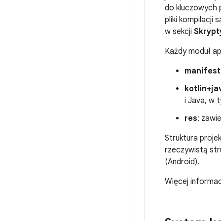
do kluczowych 
pliki kompilacj
w sekcji
Skrypt
Każdy moduł apli
manifest
kotlin+ja
i Java, w 
res
: zawi
Struktura projek
rzeczywistą str
(Android).
Więcej informac