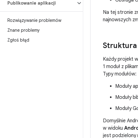
Obsługa C
Publikowanie aplikacji
Na tej stronie
najnowszych zm
Rozwiązywanie problemów
Znane problemy
Zgłoś błąd
Struktura
Każdy projekt w
1 moduł z plika
Typy modułów:
Moduły apl
Moduły bib
Moduły Go
Domyślnie Andro
w widoku
Andro
jest podzielony