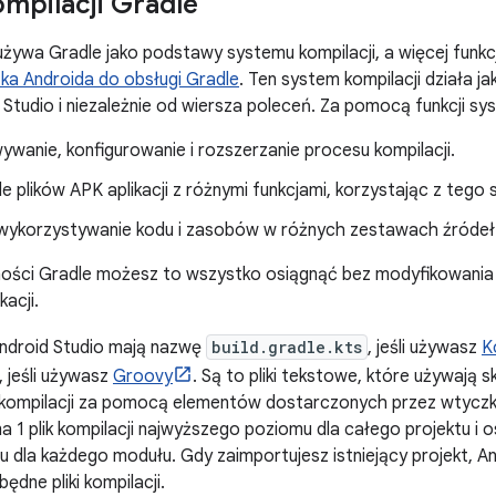
mpilacji Gradle
używa Gradle jako podstawy systemu kompilacji, a więcej funk
ka Androida do obsługi Gradle
. Ten system kompilacji działa j
Studio i niezależnie od wiersza poleceń. Za pomocą funkcji sy
wanie, konfigurowanie i rozszerzanie procesu kompilacji.
e plików APK aplikacji z różnymi funkcjami, korzystając z teg
ykorzystywanie kodu i zasobów w różnych zestawach źródeł
zności Gradle możesz to wszystko osiągnąć bez modyfikowani
acji.
i Android Studio mają nazwę
build.gradle.kts
, jeśli używasz
K
, jeśli używasz
Groovy
. Są to pliki tekstowe, które używają s
 kompilacji za pomocą elementów dostarczonych przez wtyczkę
 1 plik kompilacji najwyższego poziomu dla całego projektu i os
 dla każdego modułu. Gdy zaimportujesz istniejący projekt, A
ędne pliki kompilacji.