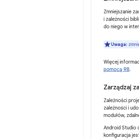
Zmniejszanie za
i zależności bib
do niego w inter
Uwaga:
zmnie
Więcej informac
pomocą R8
.
Zarządzaj z
Zależności proj
zależności i udo
modułów, zdalne 
Android Studio 
konfiguracja je