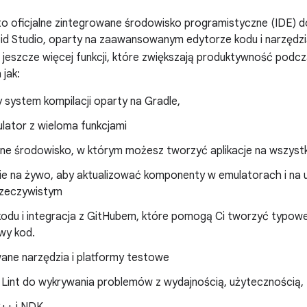
to oficjalne zintegrowane środowisko programistyczne (IDE) do
oid Studio, oparty na zaawansowanym edytorze kodu i narzędz
e jeszcze więcej funkcji, które zwiększają produktywność podcz
 jak:
 system kompilacji oparty na Gradle,
lator z wieloma funkcjami
one środowisko, w którym możesz tworzyć aplikacje na wszystk
e na żywo, aby aktualizować komponenty w emulatorach i na 
rzeczywistym
odu i integracja z GitHubem, które pomogą Ci tworzyć typowe 
wy kod.
ne narzędzia i platformy testowe
 Lint do wykrywania problemów z wydajnością, użytecznością, z