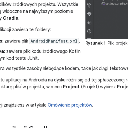
plików źródłowych projektu. Wszystkie
i są widoczne na najwyższym poziomie
y Gradle
.
kacji zawiera te foldery:
s
: zawiera plik
AndroidManifest.xml
.
Rysunek 1.
Pliki proje
va
: zawiera pliki kodu źródłowego Kotlin
tym kod testu JUnit.
era wszystkie zasoby niebędące kodem, takie jak ciągi tekstowe 
tu aplikacji na Androida na dysku różni się od tej spłaszczonej
ukturę plików projektu, w menu
Project
(Projekt) wybierz
Proj
ji znajdziesz w artykule
Omówienie projektów
.