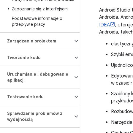
Zapoznanie się z interfejsem
Android Studio 
Androida. Andr
Podstawowe informacje o
przepływie pracy
IDEA
, oferuj
Androida, takich
Zarządzanie projektem
elastyczny
Szybki emu
Tworzenie kodu
Ujednolic
Uruchamianie i debugowanie
Edytowani
aplikacji
w czasie 
Szablony k
Testowanie kodu
przykłado
Rozbudowa
Sprawdzanie problemów z
wydajnością
Narzędzia