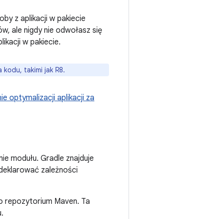
y z aplikacji w pakiecie
ków, ale nigdy nie odwołasz się
ikacji w pakiecie.
kodu, takimi jak R8.
e optymalizacji aplikacji za
mie modułu. Gradle znajduje
eklarować zależności
ego repozytorium Maven. Ta
.