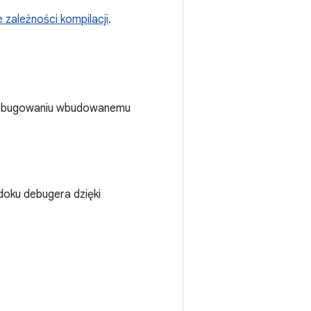
zależności kompilacji
.
i debugowaniu wbudowanemu
oku debugera dzięki