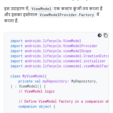
इस उदाहरण में,
ViewModel
एक कस्टम कुंजी तय करता है
और इसका इस्तेमाल
ViewModelProvider.Factory
में
करता है.
import
androidx.lifecycle.ViewModel
import
androidx.lifecycle.ViewModelProvider
import
androidx.lifecycle.viewModelScope
import
androidx.lifecycle.viewmodel.CreationExtras
import
androidx.lifecycle.viewmodel.initializer
import
androidx.lifecycle.viewmodel.viewModelFacto
class
MyViewModel
(
private
val
myRepository
:
MyRepository
,
)
:
ViewModel
()
{
// ViewModel logic
// Define ViewModel factory in a companion obj
companion
object
{