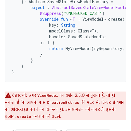
):
AbstractSavedStateViewModelFactory
=
object
:
AbstractSavedStateViewModelFactor
@Suppress
(
"UNCHECKED_CAST"
)
override
fun
<
T
:
ViewModel
>
create
(
key
:
String
,
modelClass
:
Class<T>
,
handle
:
SavedStateHandle
):
T
{
return
MyViewModel
(
myRepository
,
h
}
}
}
}
चेतावनी:
अगर
का वर्शन 2.5.0 से पुराना है, तो हो
ViewModel
सकता है कि आपके पास
की मदद से, क्रिएट फ़ंक्शन
CreationExtras
को ओवरराइड करने का विकल्प हो. उस फ़ंक्शन को न बदलें. इसके
बजाय,
फ़ंक्शन को बदलें.
create