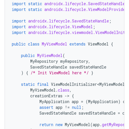
import static
androidx.lifecycle.SavedStateHandleS
import static
androidx.lifecycle.ViewModelProvider
import
androidx.lifecycle.SavedStateHandle
;
import
androidx.lifecycle.ViewModel
;
import
androidx.lifecycle.viewmodel.ViewModelIniti
public
class
MyViewModel
extends
ViewModel
{
public
MyViewModel
(
MyRepository
myRepository
,
SavedStateHandle
savedStateHandle
)
{
/* Init ViewModel here */
}
static
final
ViewModelInitializer<MyViewModel>
MyViewModel
.
class
,
creationExtras
-
>
{
MyApplication
app
=
(
MyApplication
)
cr
assert
app
!=
null
;
SavedStateHandle
savedStateHandle
=
cr
return
new
MyViewModel
(
app
.
getMyReposi