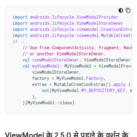
import
androidx.lifecycle.ViewModelProvider
import
androidx.lifecycle.ViewModelStoreOwner
import
androidx.lifecycle.viewmodel.CreationExtras
import
androidx.lifecycle.viewmodel.MutableCreatio
// ...
// Use from ComponentActivity, Fragment, NavBa
// or another ViewModelStoreOwner.
val
viewModelStoreOwner
:
ViewModelStoreOwner
=
val
myViewModel
:
MyViewModel
=
ViewModelProvid
viewModelStoreOwner
,
factory
=
MyViewModel
.
Factory
,
extras
=
MutableCreationExtras
().
apply
{
set
(
MyViewModel
.
MY_REPOSITORY_KEY
,
my
},
)
[
MyViewModel
::
class
]
View
Model के 2
.
5
.
0 से पहले के वर्शन के