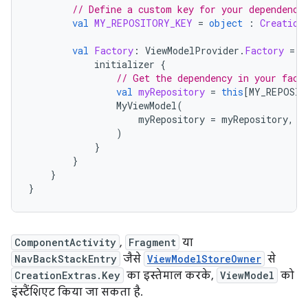
// Define a custom key for your dependency
val
MY_REPOSITORY_KEY
=
object
:
Creation
val
Factory
:
ViewModelProvider
.
Factory
=
v
initializer
{
// Get the dependency in your fact
val
myRepository
=
this
[
MY_REPOSIT
MyViewModel
(
myRepository
=
myRepository
,
)
}
}
}
}
ComponentActivity
,
Fragment
या
NavBackStackEntry
जैसे
ViewModelStoreOwner
से
CreationExtras.Key
का इस्तेमाल करके,
ViewModel
को
इंस्टैंशिएट किया जा सकता है.