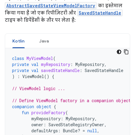
AbstractSavedStateViewModelFactory
का इस्तेमाल
किया गया है जो एक रिपॉज़िटरी और
SavedStateHandle
टाइप को डिपेंडेंसी के तौर पर लेता है:
Kotlin
Java
class
MyViewModel
(
private
val
myRepository
:
MyRepository
,
private
val
savedStateHandle
:
SavedStateHandle
)
:
ViewModel
()
{
// ViewModel logic ...
// Define ViewModel factory in a companion object
companion
object
{
fun
provideFactory
(
myRepository
:
MyRepository
,
owner
:
SavedStateRegistryOwner
,
defaultArgs
:
Bundle? 
=
null
,