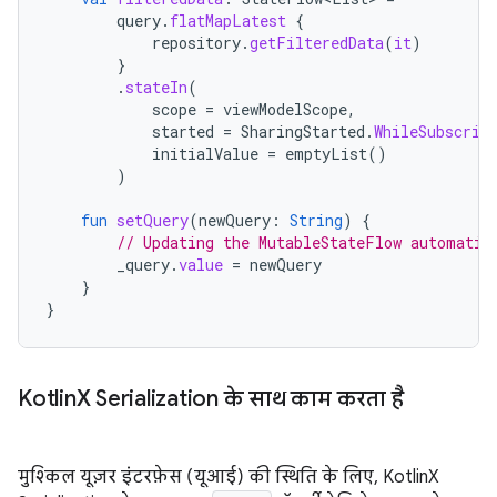
query
.
flatMapLatest
{
repository
.
getFilteredData
(
it
)
}
.
stateIn
(
scope
=
viewModelScope
,
started
=
SharingStarted
.
WhileSubscrib
initialValue
=
emptyList
()
)
fun
setQuery
(
newQuery
:
String
)
{
// Updating the MutableStateFlow automatic
_query
.
value
=
newQuery
}
}
Kotlin
X Serialization के साथ काम करता है
मुश्किल यूज़र इंटरफ़ेस (यूआई) की स्थिति के लिए, KotlinX