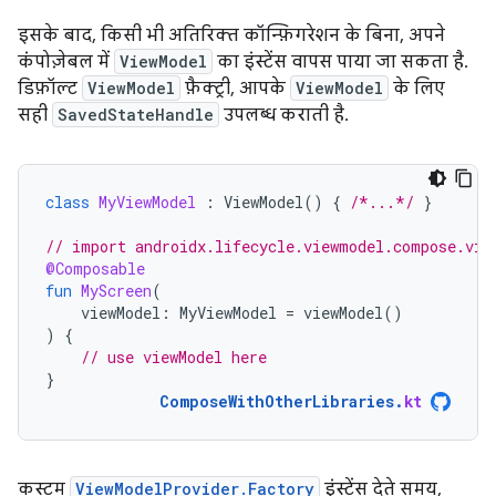
इसके बाद, किसी भी अतिरिक्त कॉन्फ़िगरेशन के बिना, अपने
कंपोज़ेबल में
ViewModel
का इंस्टेंस वापस पाया जा सकता है.
डिफ़ॉल्ट
ViewModel
फ़ैक्ट्री, आपके
ViewModel
के लिए
सही
SavedStateHandle
उपलब्ध कराती है.
class
MyViewModel
:
ViewModel
()
{
/*...*/
}
// import androidx.lifecycle.viewmodel.compose.vie
@Composable
fun
MyScreen
(
viewModel
:
MyViewModel
=
viewModel
()
)
{
// use viewModel here
}
ComposeWithOtherLibraries
.
kt
कस्टम
ViewModelProvider.Factory
इंस्टेंस देते समय,