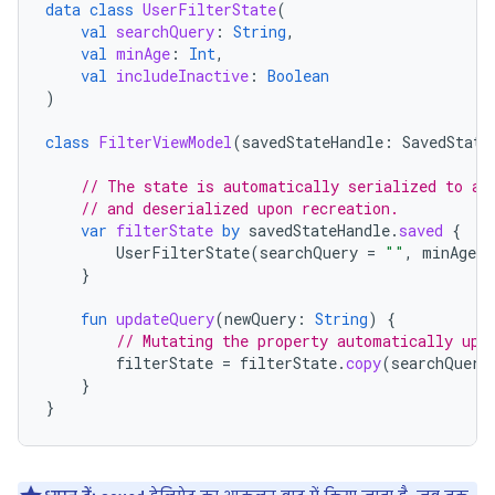
data
class
UserFilterState
(
val
searchQuery
:
String
,
val
minAge
:
Int
,
val
includeInactive
:
Boolean
)
class
FilterViewModel
(
savedStateHandle
:
SavedState
// The state is automatically serialized to a 
// and deserialized upon recreation.
var
filterState
by
savedStateHandle
.
saved
{
UserFilterState
(
searchQuery
=
""
,
minAge
=
}
fun
updateQuery
(
newQuery
:
String
)
{
// Mutating the property automatically upd
filterState
=
filterState
.
copy
(
searchQuery
}
}