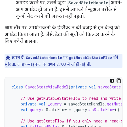
अपडेट करने पर, उससे जुड़ा
SavedStateHandle
अपने-
आप अपडेट हो जाता है. इससे आपको मैन्युअल तरीके से
कुंजी सेट करने की ज़रूरत नहीं पड़ती.
आम तौर पर, उपयोगकर्ता के इंटरैक्शन की वजह से इन वैल्यू को
अपडेट किया जाता है. जैसे, डेटा की सूची को फ़िल्टर करने के
लिए क्वेरी डालना.
ध्यान दें:
पर
की
SavedStateHandle
getMutableStateFlow
सुविधा, लाइफ़साइकल के वर्शन 2.9.0 में जोड़ी गई थी.
class
SavedStateViewModel
(
private
val
savedStateHa
// Use getMutableStateFlow to read and write t
private
val
_query
=
savedStateHandle
.
getMutab
val
query
:
StateFlow
=
_query
.
asStateFlow
()
// Use getStateFlow if you only need a read-on
val
filteredData
:
StateFlow
<
List
>
=