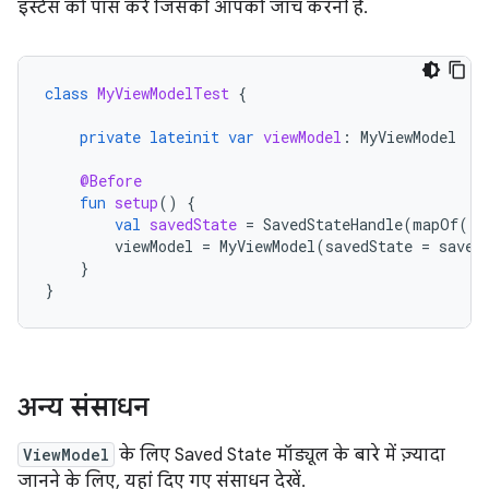
इंस्टेंस को पास करें जिसकी आपको जांच करनी है.
class
MyViewModelTest
{
private
lateinit
var
viewModel
:
MyViewModel
@Before
fun
setup
()
{
val
savedState
=
SavedStateHandle
(
mapOf
(
"s
viewModel
=
MyViewModel
(
savedState
=
saved
}
}
अन्य संसाधन
ViewModel
के लिए Saved State मॉड्यूल के बारे में ज़्यादा
जानने के लिए, यहां दिए गए संसाधन देखें.