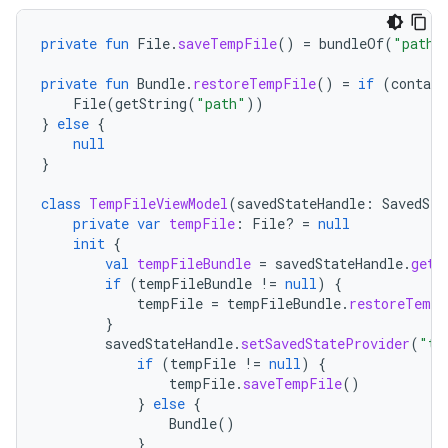
private
fun
File
.
saveTempFile
()
=
bundleOf
(
"path"
private
fun
Bundle
.
restoreTempFile
()
=
if
(
contain
File
(
getString
(
"path"
))
}
else
{
null
}
class
TempFileViewModel
(
savedStateHandle
:
SavedSta
private
var
tempFile
:
File? 
=
null
init
{
val
tempFileBundle
=
savedStateHandle
.
get<
if
(
tempFileBundle
!=
null
)
{
tempFile
=
tempFileBundle
.
restoreTempF
}
savedStateHandle
.
setSavedStateProvider
(
"te
if
(
tempFile
!=
null
)
{
tempFile
.
saveTempFile
()
}
else
{
Bundle
()
}