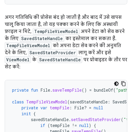
अगर गतिविधि की प्रोसेस बंद हो जाती है और बाद में उसे वापस
चालू किया जाता है, तो यह पक्का करने के लिए कि अस्थायी
फ़ाइल न मिटे,
TempFileViewModel
अपने डेटा को सेव करने
के लिए
SavedStateHandle
का इस्तेमाल कर सकता है.
TempFileViewModel
को अपना डेटा सेव करने की अनुमति
देने के लिए,
SavedStateProvider
लागू करें और इसे
ViewModel
के
SavedStateHandle
पर प्रोवाइडर के तौर पर
सेट करें:
private
fun
File
.
saveTempFile
()
=
bundleOf
(
"path"
class
TempFileViewModel
(
savedStateHandle
:
SavedSta
private
var
tempFile
:
File? 
=
null
init
{
savedStateHandle
.
setSavedStateProvider
(
"te
if
(
tempFile
!=
null
)
{
tempFile
.
saveTempFile
()