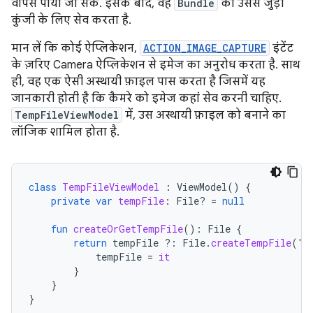
वापस पाया जा सके. इसके बाद, वह
Bundle
को उससे जुड़ी
कुंजी के लिए सेव करता है.
मान लें कि कोई ऐप्लिकेशन,
ACTION_IMAGE_CAPTURE
इंटेंट
के ज़रिए Camera ऐप्लिकेशन से इमेज का अनुरोध करता है. साथ
ही, वह एक ऐसी अस्थायी फ़ाइल पास करता है जिसमें यह
जानकारी होती है कि कैमरे को इमेज कहां सेव करनी चाहिए.
TempFileViewModel
में, उस अस्थायी फ़ाइल को बनाने का
लॉजिक शामिल होता है.
class
TempFileViewModel
:
ViewModel
()
{
private
var
tempFile
:
File? 
=
null
fun
createOrGetTempFile
():
File
{
return
tempFile
?:
File
.
createTempFile
(
"t
tempFile
=
it
}
}
}