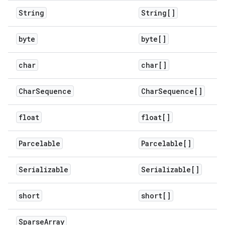
String
String[]
byte
byte[]
char
char[]
Char
Sequence
Char
Sequence[]
float
float[]
Parcelable
Parcelable[]
Serializable
Serializable[]
short
short[]
Sparse
Array