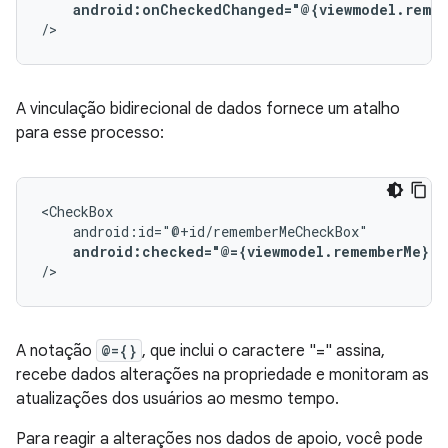
android:onCheckedChanged="@{viewmodel.reme
/>
A vinculação bidirecional de dados fornece um atalho
para esse processo:
android:checked="@={viewmodel.rememberMe}"
/>
A notação
@={}
, que inclui o caractere "=" assina,
recebe dados alterações na propriedade e monitoram as
atualizações dos usuários ao mesmo tempo.
Para reagir a alterações nos dados de apoio, você pode