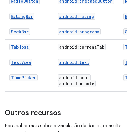
RadioButton
android:checkedButton
Ra
RatingBar
android:rating
Ra
SeekBar
android:progress
Se
TabHost
android:current
Tab
Ta
TextView
android:text
Te
TimePicker
android:hour
Ti
android:minute
Outros recursos
Para saber mais sobre a vinculação de dados, consulte