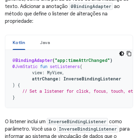
texto. Adicionar a anotação
@BindingAdapter
ao
método que define o listener de alterações na
propriedade:
Kotlin
Java
@BindingAdapter
(
"app:timeAttrChanged"
)
@JvmStatic
fun
setListeners
(
view
:
MyView
,
attrChange
:
InverseBindingListener
)
{
// Set a listener for click, focus, touch, etc.
}
O listener inclui um
InverseBindingListener
como
parâmetro. Você usa o
InverseBindingListener
para
informar ao sistema de vinculação de dados que o