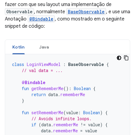
fazer com que seu layout uma implementação de
Observable
, normalmente
BaseObservable
, e use uma
Anotação
@Bindable
, como mostrado em o seguinte
snippet de código:
Kotlin
Java
class
LoginViewModel
:
BaseObservable
{
// val data = ...
@Bindable
fun
getRememberMe
():
Boolean
{
return
data
.
rememberMe
}
fun
setRememberMe
(
value
:
Boolean
)
{
// Avoids infinite loops.
if
(
data
.
rememberMe
!=
value
)
{
data
.
rememberMe
=
value