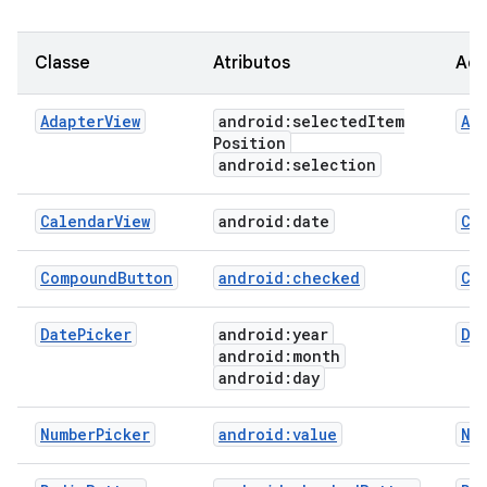
Classe
Atributos
Ada
AdapterView
android:selected
Item
Ad
Position
android:selection
CalendarView
android:date
Ca
CompoundButton
android:checked
Co
DatePicker
android:year
Da
android:month
android:day
NumberPicker
android:value
Nu