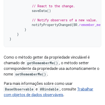
// React to the change.
saveData
()
// Notify observers of a new value.
notifyPropertyChanged
(
BR
.
remember_me
)
}
}
}
Como o método getter da propriedade vinculável é
chamado de
getRememberMe()
, o método setter
correspondente da propriedade usa automaticamente o
nome
setRememberMe()
.
Para mais informações sobre como usar
BaseObservable
e
@Bindable
, consulte
Trabalhar
com objetos de dados observáveis
.