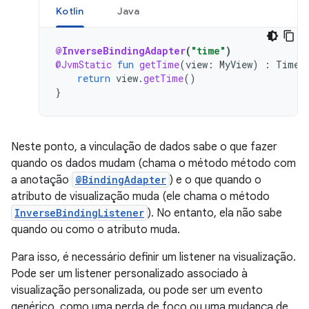
Kotlin
Java
@InverseBindingAdapter
(
"time"
)
@JvmStatic
fun
getTime
(
view
:
MyView
)
:
Time
return
view
.
getTime
()
}
Neste ponto, a vinculação de dados sabe o que fazer
quando os dados mudam (chama o método método com
a anotação
@BindingAdapter
) e o que quando o
atributo de visualização muda (ele chama o método
InverseBindingListener
). No entanto, ela não sabe
quando ou como o atributo muda.
Para isso, é necessário definir um listener na visualização.
Pode ser um listener personalizado associado à
visualização personalizada, ou pode ser um evento
genérico, como uma perda de foco ou uma mudança de