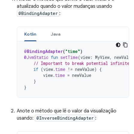
atualizado quando o valor mudanças usando
@BindingAdapter
:
Kotlin
Java
@BindingAdapter
(
"time"
)
@JvmStatic
fun
setTime
(
view
:
MyView
,
newValue
// Important to break potential infinite 
if
(
view
.
time
!=
newValue
)
{
view
.
time
=
newValue
}
}
Anote o método que lê o valor da visualização
usando:
@InverseBindingAdapter
: