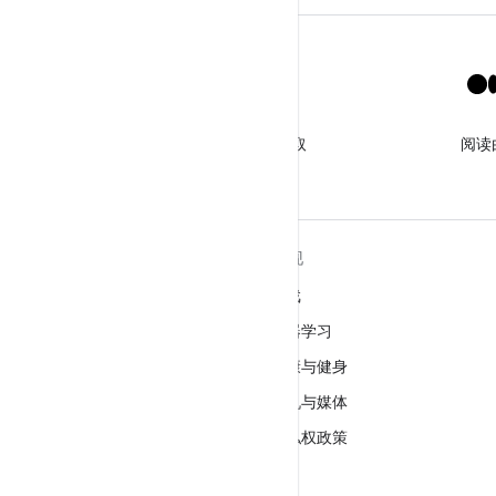
X
关注 @GooglePlayBiz，获取
阅读
相关资讯和支持
关于 ANDROID
发现
Android
游戏
适用于企业的 Android
机器学习
安全
健康与健身
源代码
相机与媒体
新闻
隐私权政策
博客
5G