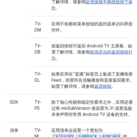
了解详情，请参阅
处理游戏手柄按钮按下操
作
。
TV-
应用不依赖有菜单按钮的遥控器来访问界面
DM
控件。
TV-
按返回按钮可返回 Android TV 主屏幕。如
DB
需了解详情，请参阅
提供适当的返回按钮行
为
。
TV-
如果应用在“直播”标签页上集成了直播电视
DL
Feed，则需符合流畅播放和直接返回要求。
如需了解详情，请参阅
返回按钮
。
SDK
TV-
除了核心性能和稳定性要求之外，应用还通
PS
过将 minSdkVersion 值设置为 31 或更低版
本来声明对常用 Android TV 设备的支持。
清单
TV-
应用清单会设置一个类别为
CATEGORY_LEANBACK_LAUNCHER
ML
的