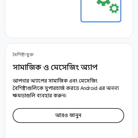
বৈশিষ্ট্যযুক্ত
সামাজিক ও মেসেজিং অ্যাপ
আপনার অ্যাপের সামাজিক এবং মেসেজিং
বৈশিষ্ট্যগুলিকে সুপারচার্জ করতে Android এর অনন্য
ক্ষমতাগুলি ব্যবহার করুন৷
আরও জানুন