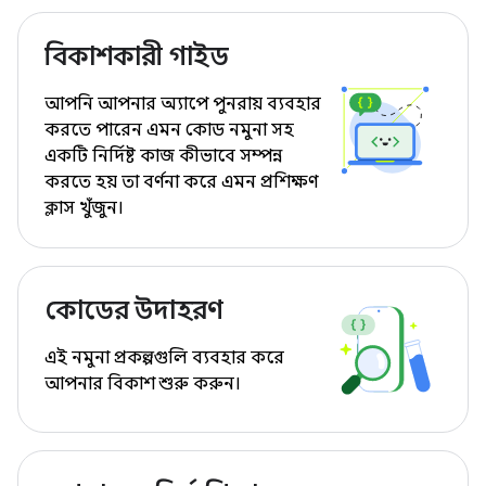
বিকাশকারী গাইড
আপনি আপনার অ্যাপে পুনরায় ব্যবহার
করতে পারেন এমন কোড নমুনা সহ
একটি নির্দিষ্ট কাজ কীভাবে সম্পন্ন
করতে হয় তা বর্ণনা করে এমন প্রশিক্ষণ
ক্লাস খুঁজুন।
কোডের উদাহরণ
এই নমুনা প্রকল্পগুলি ব্যবহার করে
আপনার বিকাশ শুরু করুন।