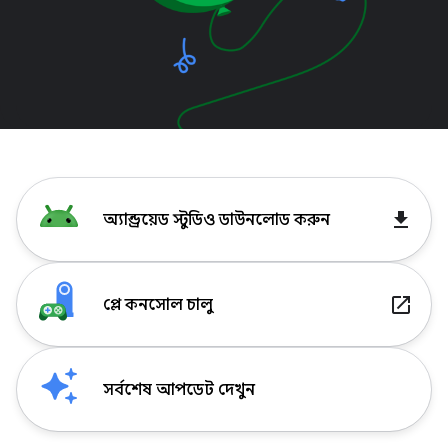
get_app
অ্যান্ড্রয়েড স্টুডিও ডাউনলোড করুন
launch
প্লে কনসোল চালু
সর্বশেষ আপডেট দেখুন