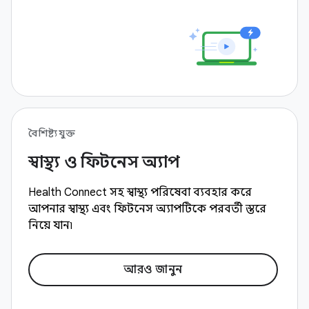
বৈশিষ্ট্যযুক্ত
স্বাস্থ্য ও ফিটনেস অ্যাপ
Health Connect সহ স্বাস্থ্য পরিষেবা ব্যবহার করে
আপনার স্বাস্থ্য এবং ফিটনেস অ্যাপটিকে পরবর্তী স্তরে
নিয়ে যান৷
আরও জানুন