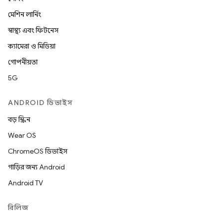
মেশিন লার্নিং
স্বাস্থ্য এবং ফিটনেস
ক্যামেরা ও মিডিয়া
গোপনীয়তা
5G
ANDROID ডিভাইস
বড় স্ক্রিন
Wear OS
ChromeOS ডিভাইস
গাড়ির জন্য Android
Android TV
রিলিজ