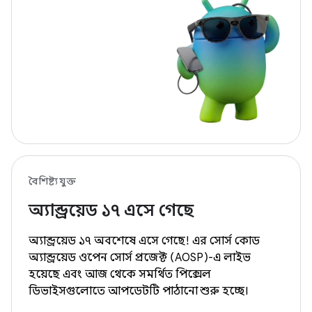
বৈশিষ্ট্যযুক্ত
অ্যান্ড্রয়েড ১৭ এসে গেছে
অ্যান্ড্রয়েড ১৭ অবশেষে এসে গেছে! এর সোর্স কোড
অ্যান্ড্রয়েড ওপেন সোর্স প্রজেক্ট (AOSP)-এ লাইভ
হয়েছে এবং আজ থেকে সমর্থিত পিক্সেল
ডিভাইসগুলোতে আপডেটটি পাঠানো শুরু হচ্ছে।