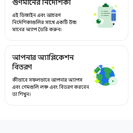
গুণমানের নির্দেশিকা
এই ডিজাইন এবং আচরণ
নির্দেশিকাগুলির সাথে একটি উচ্চ
মানের অ্যাপ তৈরি করুন৷
আপনার অ্যাপ্লিকেশন
বিতরণ
কীভাবে সফলভাবে আপনার অ্যাপস
এবং গেমগুলি লঞ্চ এবং বিতরণ করবেন
তা শিখুন।