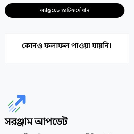
অ্যান্ড্রয়েড প্ল্যাটফর্মে যান
কোনও ফলাফল পাওয়া যায়নি।
সরঞ্জাম আপডেট