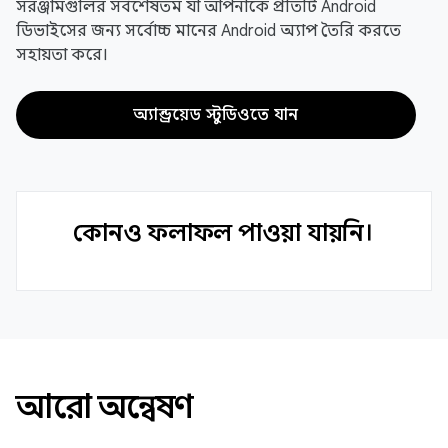
সরঞ্জামগুলির সর্বশেষতম যা আপনাকে প্রতিটি Android
ডিভাইসের জন্য সর্বোচ্চ মানের Android অ্যাপ তৈরি করতে
সহায়তা করে।
অ্যান্ড্রয়েড স্টুডিওতে যান
কোনও ফলাফল পাওয়া যায়নি।
আরো অন্বেষণ