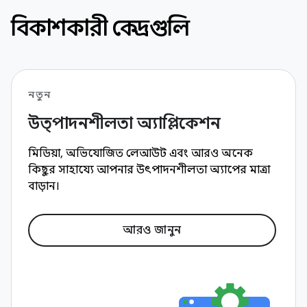
বিকাশকারী কেন্দ্রগুলি
নতুন
উত্পাদনশীলতা অ্যাপ্লিকেশন
মিডিয়া, অভিযোজিত লেআউট এবং আরও অনেক
কিছুর সাহায্যে আপনার উৎপাদনশীলতা অ্যাপের মাত্রা
বাড়ান।
আরও জানুন