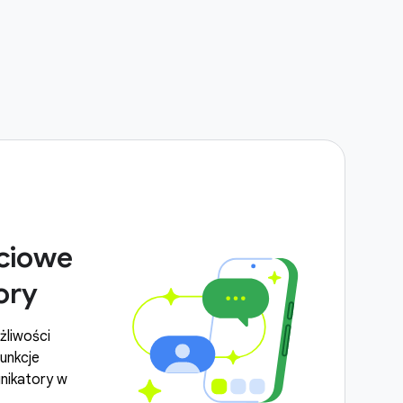
ciowe
ory
żliwości
funkcje
nikatory w