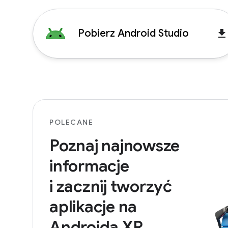
Pobierz Android Studio
get_ap
POLECANE
Poznaj najnowsze
informacje
i zacznij tworzyć
aplikacje na
Androida XR