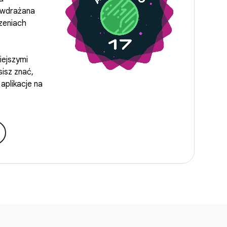
ś wdrażana
zeniach
iejszymi
sisz znać,
aplikacje na