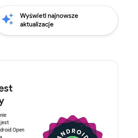
Wyświetl najnowsze
aktualizacje
est
y
lnie
jest
ndroid Open
a