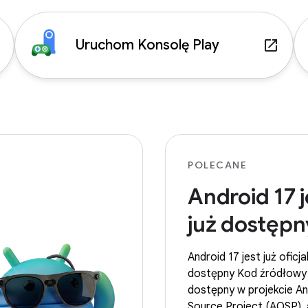
Uruchom Konsolę Play
p
launch
POLECANE
Android 17 j
już dostępn
Android 17 jest już oficja
dostępny Kod źródłowy 
dostępny w projekcie A
Source Project (AOSP), 