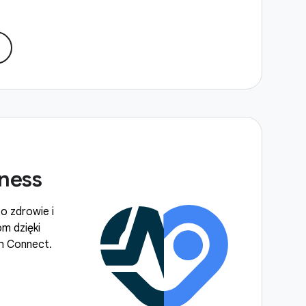
tness
 o zdrowie i
om dzięki
h Connect.