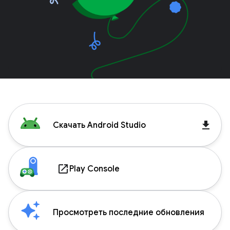
get_app
Скачать Android Studio
launch
Play Console
Просмотреть последние обновления