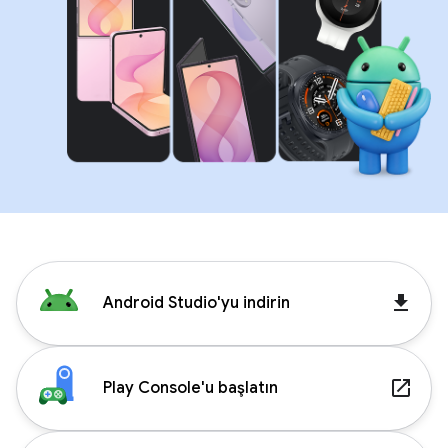
get_app
Android Studio'yu indirin
launch
Play Console'u başlatın