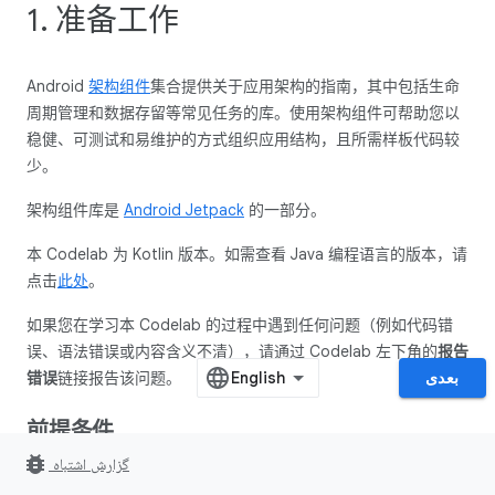
1. 准备工作
Android
架构组件
集合提供关于应用架构的指南，其中包括生命
周期管理和数据存留等常见任务的库。使用架构组件可帮助您以
稳健、可测试和易维护的方式组织应用结构，且所需样板代码较
少。
架构组件库是
Android Jetpack
的一部分。
本 Codelab 为 Kotlin 版本。如需查看 Java 编程语言的版本，请
点击
此处
。
如果您在学习本 Codelab 的过程中遇到任何问题（例如代码错
误、语法错误或内容含义不清），请通过 Codelab 左下角的
报告
错误
链接报告该问题。
بعدی
前提条件
bug_report
گزارش اشتباه
您需要熟悉 Kotlin、面向对象的设计概念以及 Android 开发方面