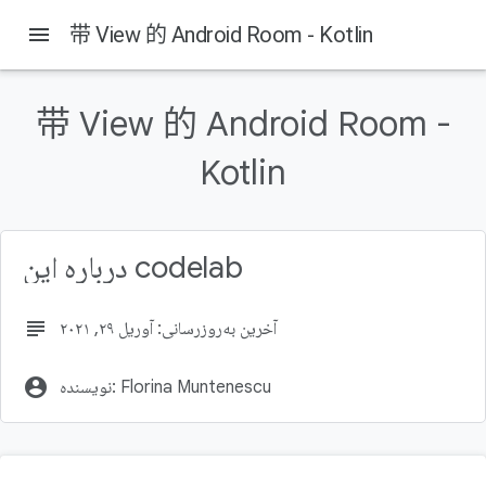
menu
带 View 的 Android Room - Kotlin
带 View 的 Android Room -
Kotlin
درباره این codelab
subject
آخرین به‌روزرسانی: آوریل ۲۹, ۲۰۲۱
account_circle
نویسنده: Florina Muntenescu