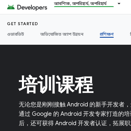
আবশ্যিক, অপরিহার্য, অপরিহার্য
GET STARTED
ওভারভিউ
অভিযোজিত অ্যাপ উন্নয়ন
প্রশিক্ষণ
培训课程
无论您是刚刚接触 Android 的新手开
通过 Google 的 Android 开发专家
后，还可获得 Android 开发者认证，拓展