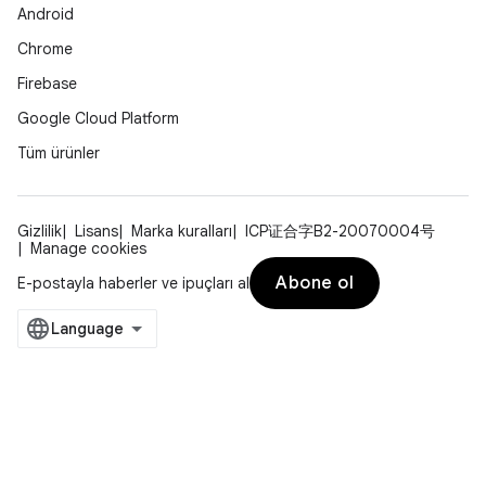
Android
Chrome
Firebase
Google Cloud Platform
Tüm ürünler
Gizlilik
Lisans
Marka kuralları
ICP证合字B2-20070004号
Manage cookies
Abone ol
E-postayla haberler ve ipuçları al