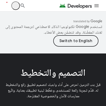
تستخدم Google تكنولوجيا الذكاء الاصطناعي لترجمة المحتوى إلى
لغتك المفضّلة، وقد تتضمّن بعض الأخطاء.
التصميم والتخطيط
قبل بدء الترميز، احرص على أداء واجبك لتصميم تطبيق رائع والتخطيط
له. قدِّم تجربة رائعة للمستخدم، وخطِّط لبنية تطبيقك بعناية، واتّبِع
ممارسات الأمان والخصوصية المقترَحة.