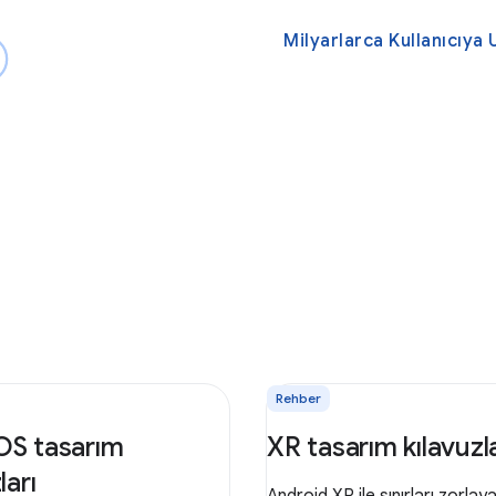
Milyarlarca Kullanıcıya
Rehber
OS tasarım
XR tasarım kılavuzla
ları
Android XR ile sınırları zorlay