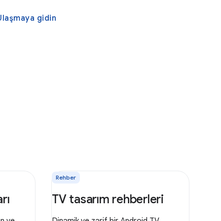
 Ulaşmaya gidin
Rehber
rı
TV tasarım rehberleri
an ve
Dinamik ve zarif bir Android TV