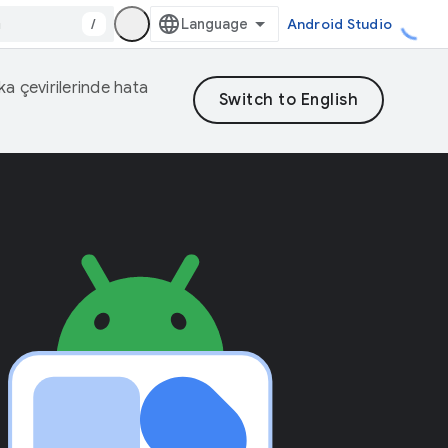
/
Android Studio
eka çevirilerinde hata