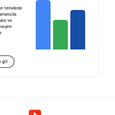
ın temelinde
ulamanızda
mans ve
eneyimi
e
a git