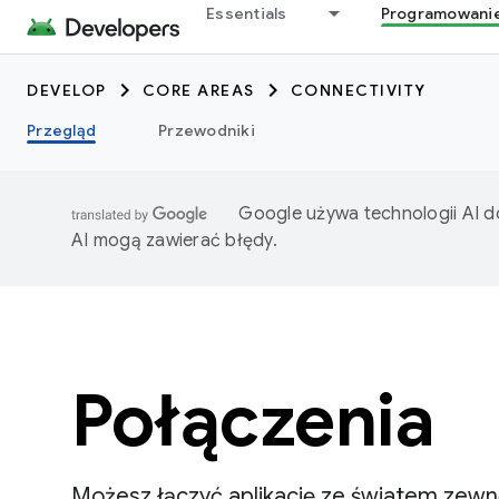
Essentials
Programowani
DEVELOP
CORE AREAS
CONNECTIVITY
Przegląd
Przewodniki
Google używa technologii AI d
AI mogą zawierać błędy.
Połączenia
Możesz łączyć aplikację ze światem zewnę