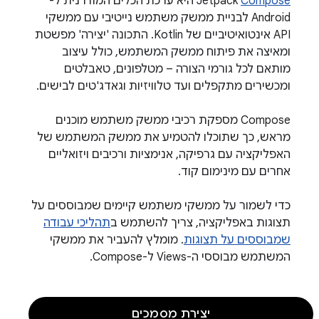
Compose
‫Jetpack
היא ערכת הכלים המודרנית ל-
Android לבניית ממשק משתמש נייטיבי עם ממשקי
API אינטואיטיביים של Kotlin. התכונה 'יצירה' מפשטת
ומאיצה את פיתוח ממשק המשתמש, כולל עיצוב
מותאם לכל גורמי הצורה – מטלפונים, טאבלטים
ומכשירים מתקפלים ועד טלוויזיות וגאדג'טים לבישים.‫
Compose מספקת רכיבי ממשק משתמש מוכנים
מראש, כך שתוכלו להטמיע את ממשק המשתמש של
האפליקציה עם גרפיקה, אנימציות ורכיבים ויזואליים
אחרים עם מינימום קוד.
כדי לשמור על ממשקי משתמש קיימים שמבוססים על
תצוגות באפליקציה, צריך להשתמש ב
תהליכי עבודה
שמבוססים על תצוגות
. מומלץ להעביר את ממשקי
המשתמש מבוססי ה-Views ל-Compose.
יצירת מסמכים