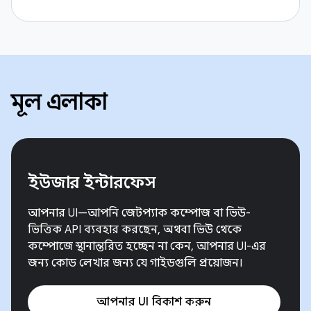
মূল এলাকা
ইউজার ইন্টারফেস
আপনার UI—আপনি জেটপ্যাক কম্পোজ বা ভিউ-
ভিত্তিক API ব্যবহার করছেন, অথবা ভিউ থেকে
কম্পোজে স্থানান্তরিত হচ্ছেন না কেন, আপনার UI-এর
জন্য কোড লেখার জন্য যে গাইডগুলি প্রয়োজন।
আপনার UI বিকাশ করুন