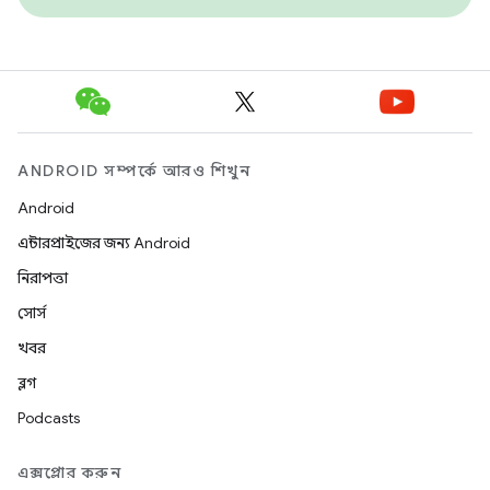
ANDROID সম্পর্কে আরও শিখুন
Android
এন্টারপ্রাইজের জন্য Android
নিরাপত্তা
সোর্স
খবর
ব্লগ
Podcasts
এক্সপ্লোর করুন