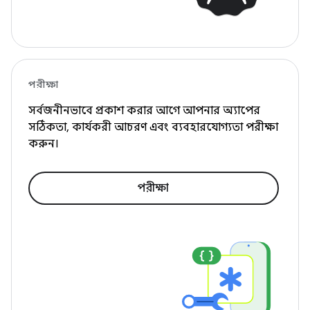
পরীক্ষা
সর্বজনীনভাবে প্রকাশ করার আগে আপনার অ্যাপের
সঠিকতা, কার্যকরী আচরণ এবং ব্যবহারযোগ্যতা পরীক্ষা
করুন।
পরীক্ষা