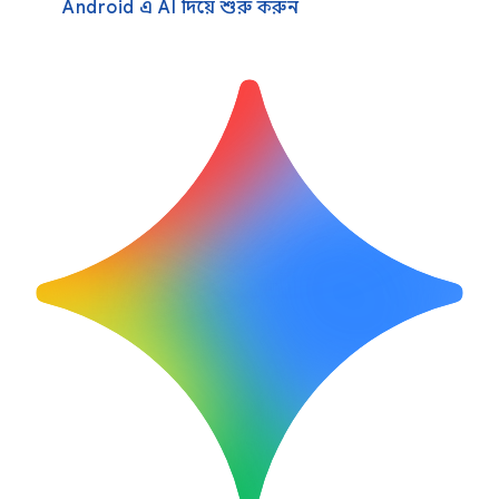
Android এ AI দিয়ে শুরু করুন