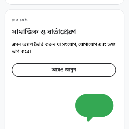
দেব কেন্দ্র
সামাজিক ও বার্তাপ্রেরণ
এমন অ্যাপ তৈরি করুন যা সংযোগ, যোগাযোগ এবং তথ্য
ভাগ করে।
আরও জানুন