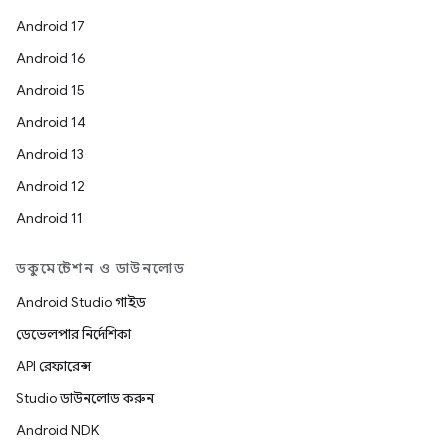
Android 17
Android 16
Android 15
Android 14
Android 13
Android 12
Android 11
ডকুমেন্টেশন ও ডাউনলোড
Android Studio গাইড
ডেভেলপার নির্দেশিকা
API রেফারেন্স
Studio ডাউনলোড করুন
Android NDK