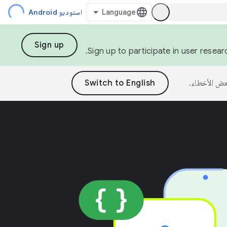
استوديو Android
Sign up
Sign up to participate in user resea