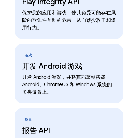
Play Integrity API
保护您的应用和游戏，使其免受可能存在风
险的欺诈性互动的危害，从而减少攻击和滥
用行为。
游戏
开发 Android 游戏
开发 Android 游戏，并将其部署到搭载
Android、ChromeOS 和 Windows 系统的
多类设备上。
质量
报告 API