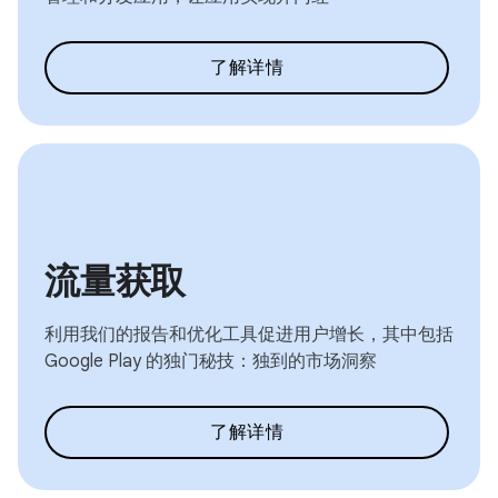
了解详情
流量获取
利用我们的报告和优化工具促进用户增长，其中包括
Google Play 的独门秘技：独到的市场洞察
了解详情