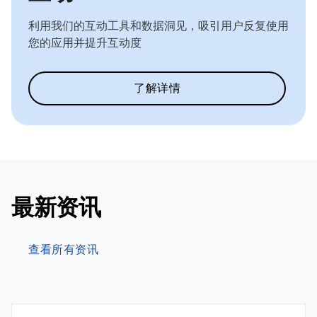
利用我们的互动工具和数据洞见，吸引用户反复使用
您的应用并提升互动度
了解详情
最新资讯
查看所有资讯