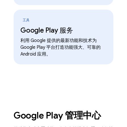
工具
Google Play 服务
利用 Google 提供的最新功能和技术为
Google Play 平台打造功能强大、可靠的
Android 应用。
Google Play 管理中心