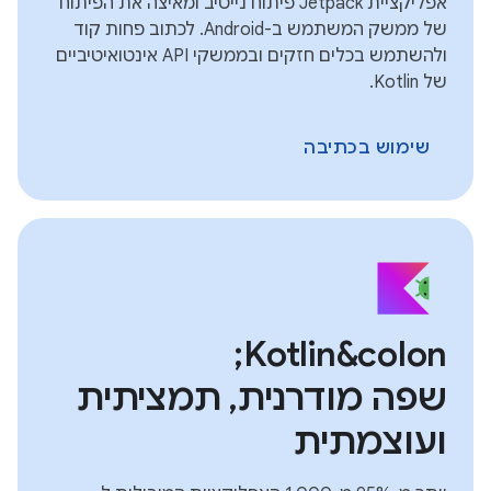
אפליקציית Jetpack פיתוח נייטיב ומאיצה את הפיתוח
של ממשק המשתמש ב-Android. לכתוב פחות קוד
ולהשתמש בכלים חזקים ובממשקי API אינטואיטיביים
של Kotlin.
שימוש בכתיבה
Kotlin&colon;
שפה מודרנית, תמציתית
ועוצמתית