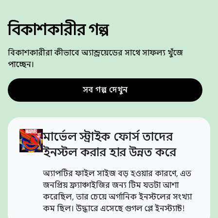
বিকাশকারীর গল্প
বিকাশকারীরা কীভাবে অ্যান্ড্রয়েডের সাথে সাফল্য খুঁজে
পাচ্ছেন।
সব গল্প দেখুন
মার্ভেল স্ট্রাইক ফোর্স তাদের
ইনস্টল করার হার উন্নত করে
অ্যাপটির ফাইল সাইজ বড় হওয়ার কারণে, এত
জনপ্রিয় ফ্র্যাঞ্চাইজির জন্য টিম যতটা আশা
করেছিল, তার চেয়ে অর্গানিক ইনস্টলের সংখ্যা
কম ছিল। উদ্ধারে এসেছে গুগল প্লে ইনস্ট্যান্ট!