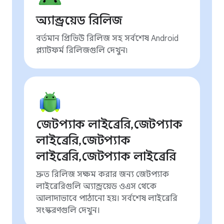
অ্যান্ড্রয়েড রিলিজ
বর্তমান প্রিভিউ রিলিজ সহ সর্বশেষ Android
প্ল্যাটফর্ম রিলিজগুলি দেখুন৷
জেটপ্যাক লাইব্রেরি,জেটপ্যাক
লাইব্রেরি,জেটপ্যাক
লাইব্রেরি,জেটপ্যাক লাইব্রেরি
দ্রুত রিলিজ সক্ষম করার জন্য জেটপ্যাক
লাইব্রেরিগুলি অ্যান্ড্রয়েড ওএস থেকে
আলাদাভাবে পাঠানো হয়। সর্বশেষ লাইব্রেরি
সংস্করণগুলি দেখুন।