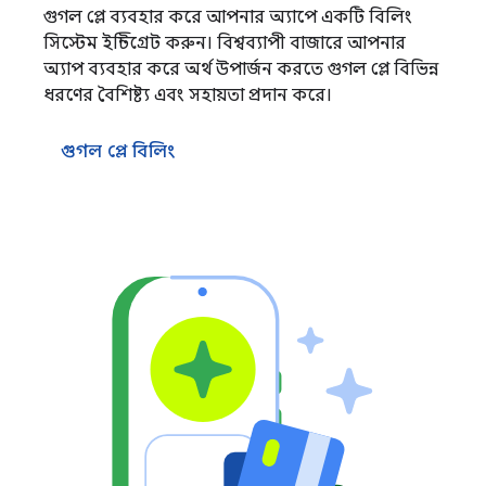
গুগল প্লে ব্যবহার করে আপনার অ্যাপে একটি বিলিং
সিস্টেম ইন্টিগ্রেট করুন। বিশ্বব্যাপী বাজারে আপনার
অ্যাপ ব্যবহার করে অর্থ উপার্জন করতে গুগল প্লে বিভিন্ন
ধরণের বৈশিষ্ট্য এবং সহায়তা প্রদান করে।
গুগল প্লে বিলিং