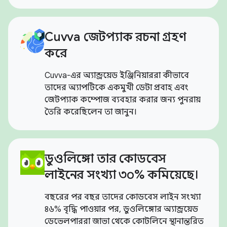
Cuvva জেটপ্যাক রচনা গ্রহণ
করে
Cuvva-এর অ্যান্ড্রয়েড ইঞ্জিনিয়াররা কীভাবে
তাদের অ্যাপটিকে একমুখী ডেটা প্রবাহ এবং
জেটপ্যাক কম্পোজ ব্যবহার করার জন্য পুনরায়
তৈরি করেছিলেন তা জানুন।
ডুওলিঙ্গো তার কোডবেস
লাইনের সংখ্যা ৩০% কমিয়েছে।
বছরের পর বছর তাদের কোডবেস লাইন সংখ্যা
৪৬% বৃদ্ধি পাওয়ার পর, ডুওলিঙ্গোর অ্যান্ড্রয়েড
ডেভেলপাররা জাভা থেকে কোটলিনে স্থানান্তরিত