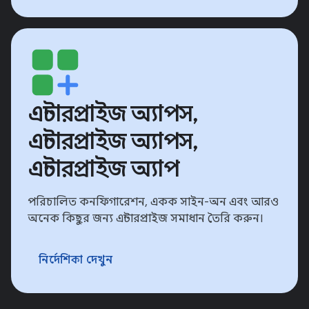
এন্টারপ্রাইজ অ্যাপস,
এন্টারপ্রাইজ অ্যাপস,
এন্টারপ্রাইজ অ্যাপ
পরিচালিত কনফিগারেশন, একক সাইন-অন এবং আরও
অনেক কিছুর জন্য এন্টারপ্রাইজ সমাধান তৈরি করুন।
নির্দেশিকা দেখুন