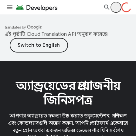
এই পৃষ্ঠাটি
Cloud Translation API
অনুবাদ করেছে।
অ্যান্ড্রয়েডের প্রয়োজনীয়
জিনিসপত্র
আপনার অ্যান্ড্রয়েড দক্ষতা উন্নত করতে ডকুমেন্টেশন, প্রশিক্ষণ
এবং কোডল্যাবগুলি অন্বেষণ করুন, আপনি প্ল্যাটফর্মে একেবারে
নতুন হোন অথবা একজন অভিজ্ঞ ডেভেলপার যিনি সর্বশেষ