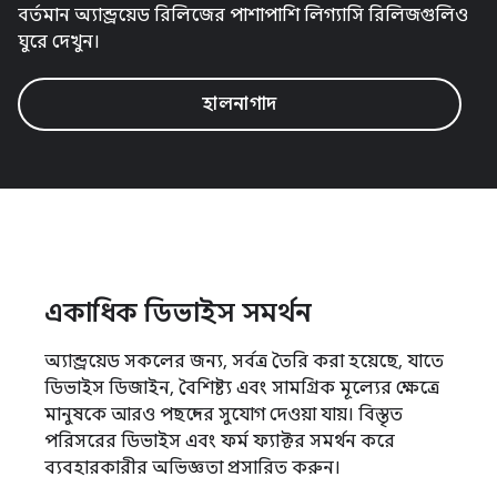
বর্তমান অ্যান্ড্রয়েড রিলিজের পাশাপাশি লিগ্যাসি রিলিজগুলিও
ঘুরে দেখুন।
হালনাগাদ
একাধিক ডিভাইস সমর্থন
অ্যান্ড্রয়েড সকলের জন্য, সর্বত্র তৈরি করা হয়েছে, যাতে
ডিভাইস ডিজাইন, বৈশিষ্ট্য এবং সামগ্রিক মূল্যের ক্ষেত্রে
মানুষকে আরও পছন্দের সুযোগ দেওয়া যায়। বিস্তৃত
পরিসরের ডিভাইস এবং ফর্ম ফ্যাক্টর সমর্থন করে
ব্যবহারকারীর অভিজ্ঞতা প্রসারিত করুন।