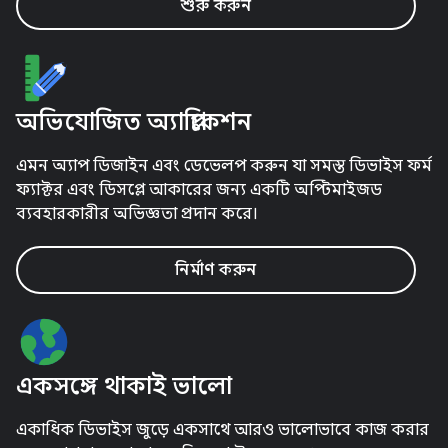
শুরু করুন
অভিযোজিত অ্যাপ্লিকেশন
এমন অ্যাপ ডিজাইন এবং ডেভেলপ করুন যা সমস্ত ডিভাইস ফর্ম
ফ্যাক্টর এবং ডিসপ্লে আকারের জন্য একটি অপ্টিমাইজড
ব্যবহারকারীর অভিজ্ঞতা প্রদান করে।
নির্মাণ করুন
একসঙ্গে থাকাই ভালো
একাধিক ডিভাইস জুড়ে একসাথে আরও ভালোভাবে কাজ করার