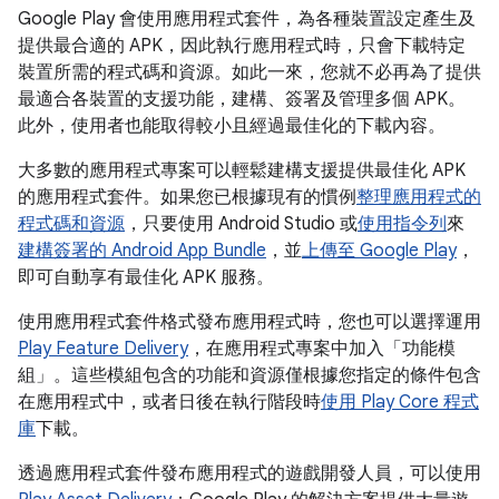
Google Play 會使用應用程式套件，為各種裝置設定產生及
提供最合適的 APK，因此執行應用程式時，只會下載特定
裝置所需的程式碼和資源。如此一來，您就不必再為了提供
最適合各裝置的支援功能，建構、簽署及管理多個 APK。
此外，使用者也能取得較小且經過最佳化的下載內容。
大多數的應用程式專案可以輕鬆建構支援提供最佳化 APK
的應用程式套件。如果您已根據現有的慣例
整理應用程式的
程式碼和資源
，只要使用 Android Studio 或
使用指令列
來
建構簽署的 Android App Bundle
，並
上傳至 Google Play
，
即可自動享有最佳化 APK 服務。
使用應用程式套件格式發布應用程式時，您也可以選擇運用
Play Feature Delivery
，在應用程式專案中加入「功能模
組」
。這些模組包含的功能和資源僅根據您指定的條件包含
在應用程式中，或者日後在執行階段時
使用 Play Core 程式
庫
下載。
透過應用程式套件發布應用程式的遊戲開發人員，可以使用