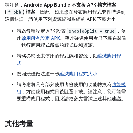
請注意，
Android App Bundle 不支援 APK 擴充檔案
(
*.obb
) 檔案
。因此，如果您在發布應用程式套件時遇到
這個錯誤，請使用下列資源縮減壓縮的 APK 下載大小：
請為每種設定 APK 設置
enableSplit = true
，藉
此
啟用所有設定 APK
。藉此確保使用者只下載在裝置
上執行應用程式所需的程式碼和資源。
請務必移除未使用的程式碼和資源，以
縮減應用程
式
。
按照最佳做法進一步
縮減應用程式大小
。
請考慮將只有部分使用者會使用的功能轉換為
功能模
組
，方便應用程式日後隨選下載。請注意，您可能需
要重構應用程式，因此請務必先嘗試上述其他建議。
其他考量