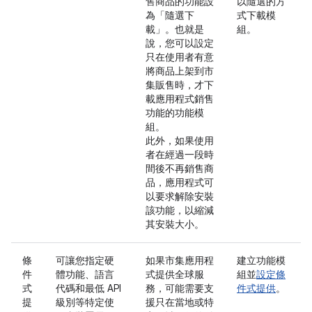
售商品的功能設
以隨選的方
為「隨選下
式下載模
載」。也就是
組。
說，您可以設定
只在使用者有意
將商品上架到市
集販售時，才下
載應用程式銷售
功能的功能模
組。
此外，如果使用
者在經過一段時
間後不再銷售商
品，應用程式可
以要求解除安裝
該功能，以縮減
其安裝大小。
條
可讓您指定硬
如果市集應用程
建立功能模
件
體功能、語言
式提供全球服
組並
設定條
式
代碼和最低 API
務，可能需要支
件式提供
。
提
級別等特定使
援只在當地或特