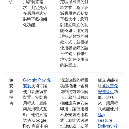
供
用者裝置需
定區域風行的付
求，判定是否
款方式。為了縮
在應用程式安
減應用程式初始
裝時下載模組
下載大小，您可
化功能。
以建立獨立的功
能模組，用於處
理特定類型的付
款方式，並根據
使用者登錄的語
言代碼，有條件
地安裝在使用者
的裝置上。
免
Google Play 免
假設遊戲的輕量
建立功能模
安
安裝
技術可讓
功能模組中含有
組並
設定免
裝
使用者無須在
遊戲的前幾個關
安裝提供
功
提
裝置上安裝應
卡。您可以將該
能。這樣一
供
用程式，就能
模組設為免安裝
來，應用程
與應用程式互
即用，讓使用者
式就能使用
動。他們只需
不必安裝應用程
Play
透過 Google
式，就能透過網
Feature
Play 商店中的
址連結或「立即
Delivery 程