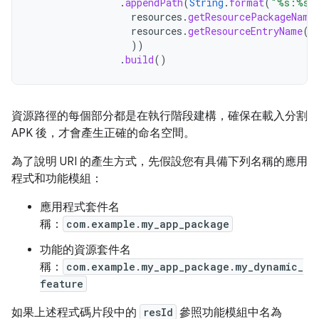
.
appendPath
(
String
.
format
(
"%s:%s"
resources
.
getResourcePackageName
resources
.
getResourceEntryName
(
r
))
.
build
()
資源路徑的每個部分都是在執行階段建構，確保在載入分割
APK 後，才會產生正確的命名空間。
為了說明 URI 的產生方式，先假設您有具備下列名稱的應用
程式和功能模組：
應用程式套件名
稱：
com.example.my_app_package
功能的資源套件名
稱：
com.example.my_app_package.my_dynamic_
feature
如果上述程式碼片段中的
resId
參照功能模組中名為