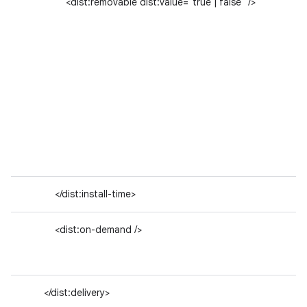
<dist:removable dist:value="true | false" />
</dist:install-time>
<dist:on-demand />
</dist:delivery>