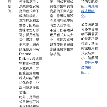
時
何提供選項，
動，例如有關如
項的功能模
提
系統會在安裝
何在市集中買賣
組，
將應用
供
應用程式時下
商品的互動式指
程式模組
載功能模組。
南，您可以預設
化
。
這項行為相當
在應用程式安裝
如要瞭解如
重要，因為這
時加入該功能。
何移除使用
意味著您可以
不過，如要縮減
者不再需要
逐步採用進階
應用程式安裝大
的特定功能
提供選項。舉
小，應用程式可
模組，進而
例來說，您必
以在使用者完成
縮減應用程
須先使用 Play
訓練後要求刪除
式安裝大
Feature
該功能。
小，請參閱
Delivery 程式庫
「
管理已安
完整實作隨選
裝的模
下載程序，才
組
」。
能受益於應用
程式功能的模
組化作業，並
啟用隨選提供
功能。
此外，應用程
式日後也可以
要求解除安裝