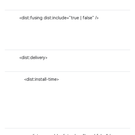
<dist:fusing dist:include="true | false" />
<dist:delivery>
<dist:install-time>