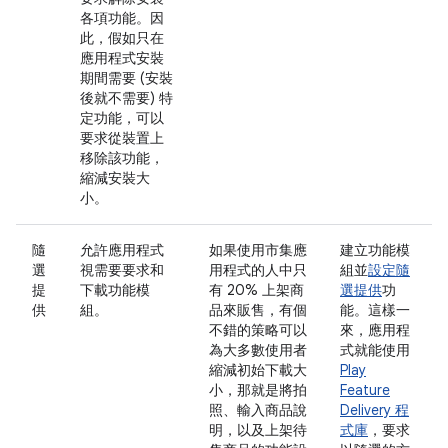
各項功能。因
此，假如只在
應用程式安裝
期間需要 (安裝
後就不需要) 特
定功能，可以
要求從裝置上
移除該功能，
縮減安裝大
小。
隨
允許應用程式
如果使用市集應
建立功能模
選
視需要要求和
用程式的人中只
組並
設定隨
提
下載功能模
有 20% 上架商
選提供
功
供
組。
品來販售，有個
能。這樣一
不錯的策略可以
來，應用程
為大多數使用者
式就能使用
縮減初始下載大
Play
小，那就是將拍
Feature
照、輸入商品說
Delivery 程
明，以及上架待
式庫
，要求