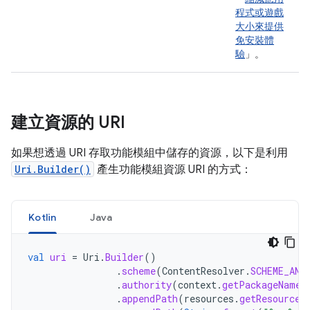
程式或遊戲
大小來提供
免安裝體
驗
」。
建立資源的 URI
如果想透過 URI 存取功能模組中儲存的資源，以下是利用
Uri.Builder()
產生功能模組資源 URI 的方式：
Kotlin
Java
val
uri
=
Uri
.
Builder
()
.
scheme
(
ContentResolver
.
SCHEME_AND
.
authority
(
context
.
getPackageName
(
.
appendPath
(
resources
.
getResourceT