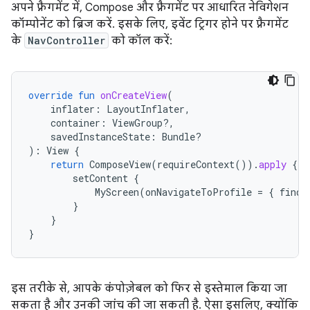
अपने फ़्रैगमेंट में, Compose और फ़्रैगमेंट पर आधारित नेविगेशन
कॉम्पोनेंट को ब्रिज करें. इसके लिए, इवेंट ट्रिगर होने पर फ़्रैगमेंट
के
NavController
को कॉल करें:
override
fun
onCreateView
(
inflater
:
LayoutInflater
,
container
:
ViewGroup?,
savedInstanceState
:
Bundle?
):
View
{
return
ComposeView
(
requireContext
()).
apply
{
setContent
{
MyScreen
(
onNavigateToProfile
=
{
findN
}
}
}
इस तरीके से, आपके कंपोज़ेबल को फिर से इस्तेमाल किया जा
सकता है और उनकी जांच की जा सकती है. ऐसा इसलिए, क्योंकि