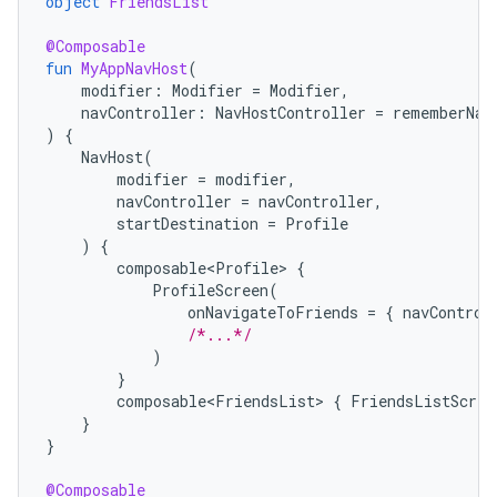
object
FriendsList
@Composable
fun
MyAppNavHost
(
modifier
:
Modifier
=
Modifier
,
navController
:
NavHostController
=
rememberNav
)
{
NavHost
(
modifier
=
modifier
,
navController
=
navController
,
startDestination
=
Profile
)
{
composable<Profile>
{
ProfileScreen
(
onNavigateToFriends
=
{
navControl
/*...*/
)
}
composable<FriendsList>
{
FriendsListScree
}
}
@Composable