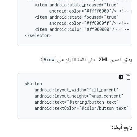
<item
android:color="#ffff0000"/>
<!--
pr
<item
android:color="#ff0000ff"/>
<!--
fo
<item
android:color="#ff000000"/>
<!--
de
</selector>
يطبّق تنسيق XML التالي قائمة الألوان على
View
:
android:textColor="@color/button_text"
/>
راجِع أيضًا: