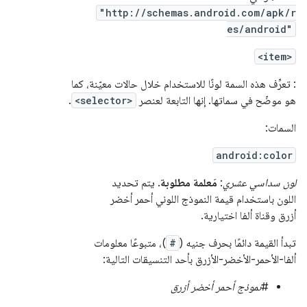
"http://schemas.android.com/apk/r
es/android"
<item>
: تعرِّف هذه السمة لونًا للاستخدام خلال حالات معيّنة، كما
هو موضّح في سماتها. إنها التابعة لعنصر
<selector>
.
السمات:
android:color
لون سداسي عشري
:
مَعلمة مطلوبة
. يتم تحديد
اللون باستخدام قيمة النموذج اللوني أحمر أخضر
أزرق وقناة ألفا اختيارية.
تبدأ القيمة دائمًا بحرف جنيه (
#
)، متبوعًا معلومات
ألفا-الأحمر-الأخضر-الأزرق بأحد التنسيقات التالية:
#
نموذج أحمر أخضر أزرق