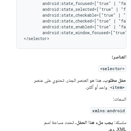
android:state_focused=["true"
|
android:state_selected=["true"
|
android:state_checkable=["true"
|
android:state_checked=["true"
|
android:state_enabled=["true"
|
android:state_window_focused=["true"
</selector>
العناصر:
<selector>
حقل مطلوب.
هذا هو العنصر الجذر. تحتوي على عنصر
<item>
واحد أو أكثر.
السمات:
xmlns:android
سلسلة
:
يجب ملء هذا الحقل.
تحدد مساحة اسم
XML، وهي