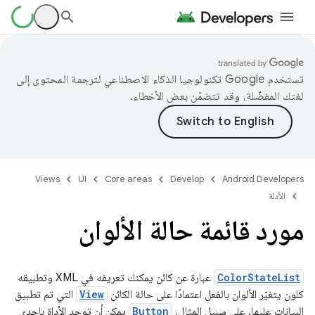
تستخدم Google تكنولوجيا الذكاء الاصطناعي لترجمة المحتوى إلى
لغتك المفضّلة، وقد تتضمّن بعض الأخطاء.
Views
UI
Core areas
Develop
Android Developers
الأدلة
مورد قائمة حالة الألوان
ColorStateList
عبارة عن كائن يمكنك تعريفه في XML وتطبيقه
كلون يتغيّر الألوان بالفعل اعتمادًا على حالة الكائن
View
التي تم تطبيق
البيانات عليها. على سبيل المثال،
Button
يمكن أن توجد الأداة بإحدى