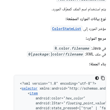
يتم استخدام اسم الملف كمعرّف المورد.
نوع بيانات الموارد المجمّعة:
مؤشر المورد إلى
ColorStateList
مرجع الموارد:
في Java:
filename
R.color.
في ملف XML:
filename
:]color/
package
@[
بناء الجملة:
<?xml
version="1.0"
encoding="utf-8"?>

<
selector
xmlns:android="http://schemas.andro
<
item
android:color="
hex_color
android:lStar="
floating_point_value
android:state_pressed=["true"
|