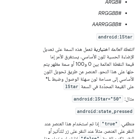
ARGB
#
RRGGBB
#
AARRGGBB
#
android:lStar
النقطة العائمة
اختيارية
تعمل هذه السمة على تعديل
الإضاءة الحسية للون الأساسي. يستغرق الأمر إما
قيمة النقطة العائمة بين 0 و100 أو سمة مظهر يتم
حلها على هذا النحو. العنصر عن طريق تحويل اللون
الأساسي إلى مساحة لون سهلة الوصول وضبط L*
على القيمة المحدّدة في السمة
lStar
مثال:
android:lStar="50"
android:state_pressed
منطقي
.
"true"
إذا تم استخدام هذا العنصر عند
النقر على العنصر، مثلاً عند النقر على زر للتأثير أو
النقر. تكون القيمة
"false"
إذا تم استخدام هذا