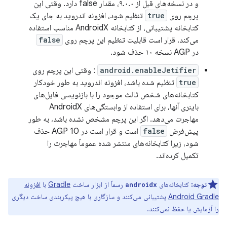
و در نسخه‌های قبل از ۹.۰.۰، مقدار false دارد. وقتی این
پرچم روی
true
تنظیم شود، افزونه اندروید به جای یک
کتابخانه پشتیبانی، از کتابخانه AndroidX مناسب استفاده
می‌کند. قرار است قابلیت تنظیم این پرچم روی
false
در AGP نسخه ۱۰ حذف شود.
android.enableJetifier
: وقتی این پرچم روی
true
تنظیم شده باشد، افزونه اندروید به طور خودکار
کتابخانه‌های شخص ثالث موجود را با بازنویسی فایل‌های
باینری آنها، برای استفاده از وابستگی‌های AndroidX
مهاجرت می‌دهد. اگر این پرچم مشخص نشده باشد، به طور
پیش‌فرض
false
است و قرار است در AGP 10 حذف
شود، زیرا کتابخانه‌های منتشر شده عموماً مهاجرت را
تکمیل کرده‌اند.
توجه:
کتابخانه‌های
رسماً از ابزار ساخت
Gradle
با
افزونه
androidx
Android Gradle
پشتیبانی می‌کنند و سازگاری با هیچ پیکربندی ساخت دیگری
را آزمایش یا حفظ نمی‌کنند.